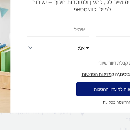
ימושיים לגן, למעון ולמוסדות חינוך — ישירות
למייל ולוואטסאפ
אימייל
הפוסט הבא
←
אני
בלת דיוור שיווקי
מסכים\ה ל
מדיניות הפרטיות
אתר
יצירת קשר
ות למועדון ההטבות
סניף בית נחמיה - 03-9702955
web.gamlagan@gmail.com
ההרשמה בכל עת
(מחסן לוגי`) דרך הכלנית 81 (משק 81)
ר
ובות