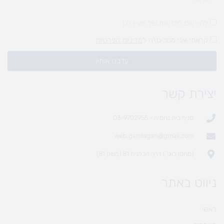
להירשם לחדשות של מעיין לגן
קראתי ואני מסכים\ה ל
מדיניות הפרטיות
עדכנו אותי!
יצירת קשר
סניף בית נחמיה - 03-9702955
web.gamlagan@gmail.com
(מחסן לוגי`) דרך הכלנית 81 (משק 81)
ניווט באתר
ראשי