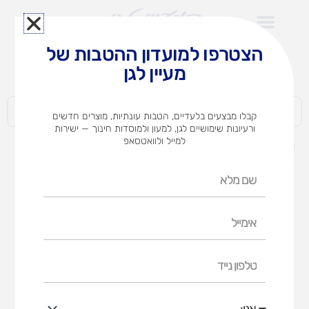
ילוג
תוכן
הצטרפו למועדון ההטבות של
לצוותי הוראה במוסדות חינוך וגני ילדים​
מעיין לגן
חברות | ארגונים | עסקים | פרטיים
קבלו מבצעים בלעדיים, הטבות עונתיות, מוצרים חדשים
ורעיונות שימושיים לגן, למעון ולמוסדות חינוך — ישירות
למייל ולוואטסאפ
דף הבית
מוצרים
אבקת בטון 1 ק"ג
שם
מלא
אימייל
טלפון
נייד
אני