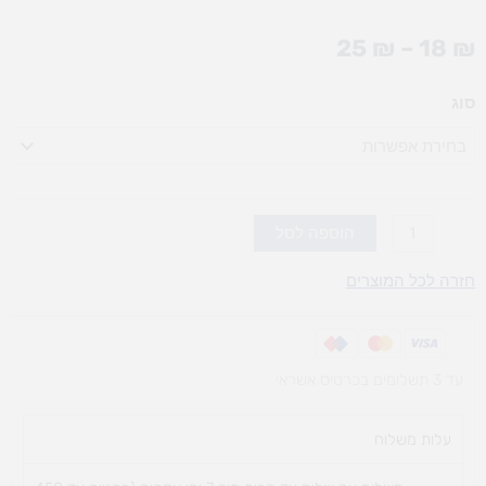
טווח
25
₪
–
18
₪
מחירים:
כמות
סוג
עד
של
אגרות
ברכה
(אופציות
לבחירה)
הוספה לסל
חזרה לכל המוצרים
עד 3 תשלומים בכרטיס אשראי
עלות משלוח​