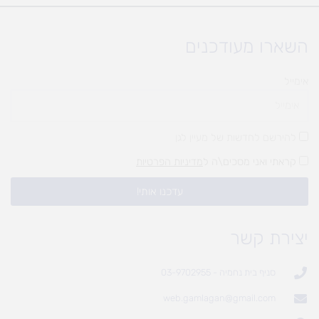
השארו מעודכנים
אימייל
להירשם לחדשות של מעיין לגן
קראתי ואני מסכים\ה ל
מדיניות הפרטיות
עדכנו אותי!
יצירת קשר
סניף בית נחמיה - 03-9702955
web.gamlagan@gmail.com