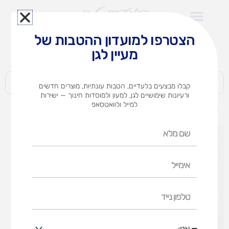
ילוג
תוכן
הצטרפו למועדון ההטבות של
לצוותי הוראה במוסדות חינוך וגני ילדים​
מעיין לגן
חברות | ארגונים | עסקים | פרטיים
קבלו מבצעים בלעדיים, הטבות עונתיות, מוצרים חדשים
ורעיונות שימושיים לגן, למעון ולמוסדות חינוך — ישירות
למייל ולוואטסאפ
דף הבית
מוצרים
אגרות ברכה (אופציות לבחירה)
שם
מלא
אימייל
טלפון
נייד
אני