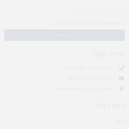
להירשם לחדשות של מעיין לגן
קראתי ואני מסכים\ה ל
מדיניות הפרטיות
עדכנו אותי!
יצירת קשר
סניף בית נחמיה - 03-9702955
web.gamlagan@gmail.com
(מחסן לוגי`) דרך הכלנית 81 (משק 81)
ניווט באתר
ראשי