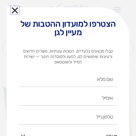
ילוג
תוכן
הצטרפו למועדון ההטבות של
לצוותי הוראה במוסדות חינוך וגני ילדים​
מעיין לגן
חברות | ארגונים | עסקים | פרטיים
קבלו מבצעים בלעדיים, הטבות עונתיות, מוצרים חדשים
ורעיונות שימושיים לגן, למעון ולמוסדות חינוך — ישירות
למייל ולוואטסאפ
דף הבית
מוצרים
אוניברסיטה לגן 3
שם
מלא
אימייל
טלפון
נייד
אני