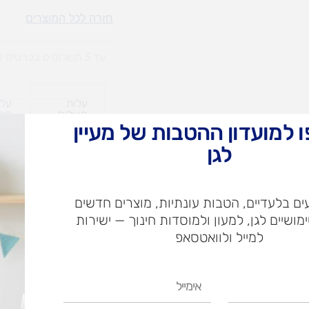
אוניברסיטה
חזרה לכל המוצרים
לגן
4
עד 3 תשלומים בכרטיס אשראי
עלות
עלו
משלוח​
חרי
 למועדון ההטבות של מעיין
לגן
ש"ח
ם בלעדיים, הטבות עונתיות, מוצרים חדשים
ש"ח
ימושיים לגן, למעון ולמוסדות חינוך — ישירות
איסוף עצמי בי
למייל ולוואטסאפ
אימייל