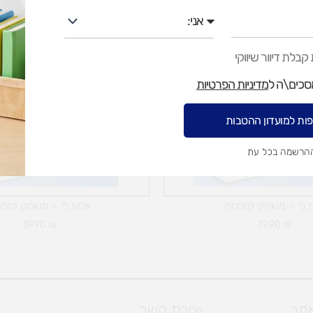
אני
בלת דיוור שיווקי
מסכים\ה ל
מדיניות הפרטיות
ות למועדון ההטבות
ההרשמה בכל עת
 לי – משחק קופסה
אמא לי – משחק קופ
39.90
₪
39.90
₪
אתר
יצירת קשר