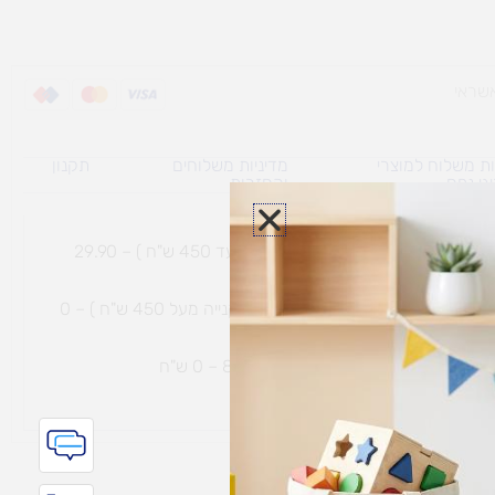
ת משלוח למוצרי
מדיניות משלוחים
תקנון
גי נפח ​
והחזרות
משלוח עם שליח עד הבית תוך 7 ימי עסקים (בקנייה עד 450 ש"ח ) – 29.90
משלוח חינם עם שליח עד הבית תוך 7 ימי עסקים (בקנייה מעל 450 ש"ח ) – 0
ת נחמיה – (מחסן לוגי`) דרך
הכלנית 81 – 0 ש"ח