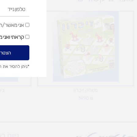
טלפון
נייד
אני
אני מאשר/ת ק
מאשר/ת
קראתי ואני 
קבלת
דיוור
הצטרפ
שיווקי
*ניתן להסיר את 
משחק זיכרון
בית
39.90
₪
ניווט ב