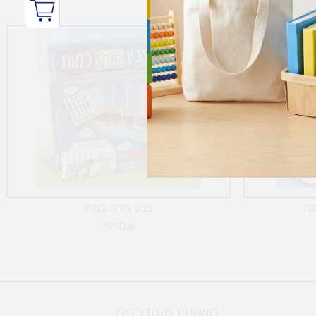
סה
צבע צורה כמות
39.90
₪
השארו מעודכנים