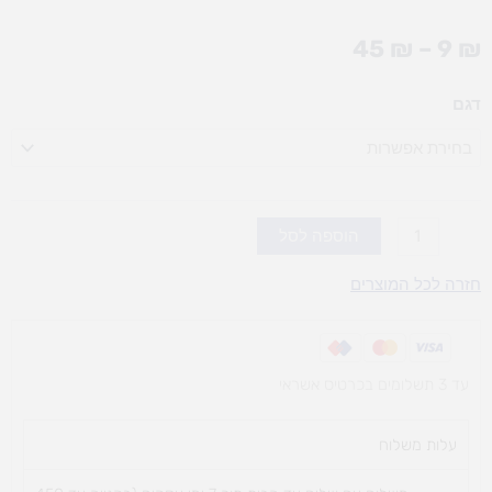
טווח
45
₪
–
9
₪
מחירים:
כמות
דגם
עד
של
אנגלית
(אופציות
לבחירה)
הוספה לסל
חזרה לכל המוצרים
עד 3 תשלומים בכרטיס אשראי
עלות משלוח​