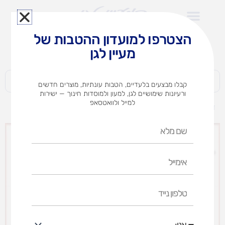
ילוג
תוכן
הצטרפו למועדון ההטבות של
לצוותי הוראה במוסדות חינוך וגני ילדים​
מעיין לגן
חברות | ארגונים | עסקים | פרטיים
קבלו מבצעים בלעדיים, הטבות עונתיות, מוצרים חדשים
ורעיונות שימושיים לגן, למעון ולמוסדות חינוך — ישירות
למייל ולוואטסאפ
דף הבית
מוצרים
אנגלית (אופציות לבחירה)
שם
מלא
אימייל
טלפון
נייד
אני