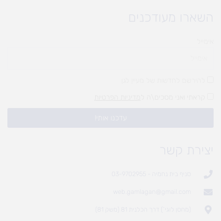
השארו מעודכנים
אימייל
להירשם לחדשות של מעיין לגן
קראתי ואני מסכים\ה ל
מדיניות הפרטיות
עדכנו אותי!
יצירת קשר
סניף בית נחמיה - 03-9702955
web.gamlagan@gmail.com
(מחסן לוגי`) דרך הכלנית 81 (משק 81)