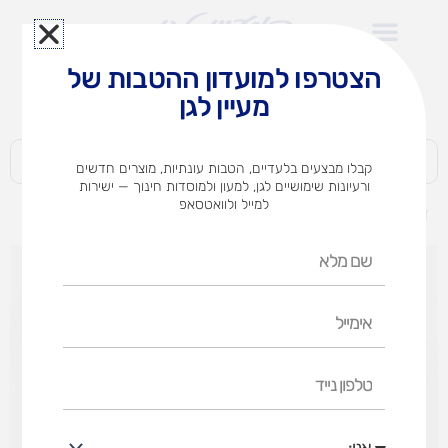
ילוג
תוכן
הצטרפו למועדון ההטבות של
לצוותי הוראה במוסדות חינוך וגני ילדים​
מעיין לגן
חברות | ארגונים | עסקים | פרטיים
קבלו מבצעים בלעדיים, הטבות עונתיות, מוצרים חדשים
ורעיונות שימושיים לגן, למעון ולמוסדות חינוך — ישירות
למייל ולוואטסאפ
דף הבית
מוצרים
אותיות מעוצבות (אופציות לבחירה)
שם
מלא
אימייל
טלפון
נייד
אני