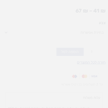
טווח
67
₪
–
41
₪
מחירים:
כמות
צבע
עד
של
אותיות
מעוצבות
(אופציות
לבחירה)
הוספה לסל
חזרה לכל המוצרים
עד 3 תשלומים בכרטיס אשראי
עלות משלוח​