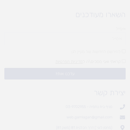
השארו מעודכנים
אימייל
להירשם לחדשות של מעיין לגן
קראתי ואני מסכים\ה ל
מדיניות הפרטיות
עדכנו אותי!
יצירת קשר
סניף בית נחמיה - 03-9702955
web.gamlagan@gmail.com
(מחסן לוגי`) דרך הכלנית 81 (משק 81)