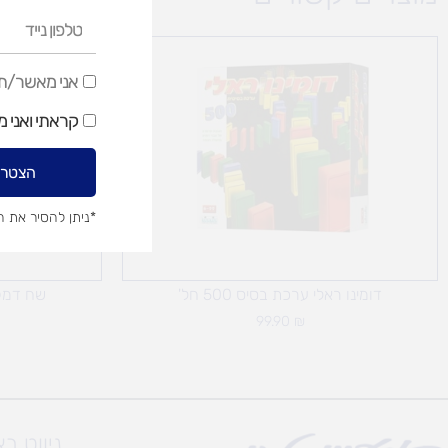
טלפון
נייד
אני
אני מאשר/ת ק
מאשר/ת
קראתי ואני 
קבלת
דיוור
הצטרפ
שיווקי
*ניתן להסיר את 
דומינו ראלי ערכת בסיס 500 חל'
שח דמק
99.90
₪
ניווט ב