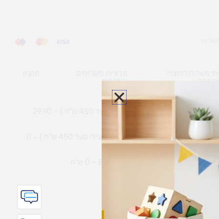
ת משלוח למוצרי
מדיניות משלוחים
תקנון
גי נפח ​
והחזרות
משלוח עם שליח עד הבית תוך 7 ימי עסקים (בקנייה עד 450 ש"ח ) – 29.90
משלוח חינם עם שליח עד הבית תוך 7 ימי עסקים (בקנייה מעל 450 ש"ח ) – 0
ת נחמיה – (מחסן לוגי`) דרך
הכלנית 81 – 0 ש"ח