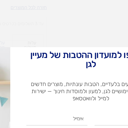
בינגו
חזרה לכל המוצרים
בורר
הקסם
עד 3 תשלומים בכרטיס אשראי
עלות
עלו
משלוח​
חרי
 למועדון ההטבות של מעיין
לגן
ש"ח
ם בלעדיים, הטבות עונתיות, מוצרים חדשים
ש"ח
ימושיים לגן, למעון ולמוסדות חינוך — ישירות
איסוף עצמי בי
למייל ולוואטסאפ
אימייל