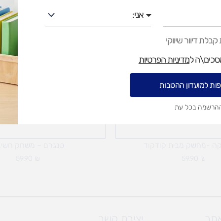
אני
בלת דיוור שיווקי
מסכים\ה ל
מדיניות הפרטיות
ות למועדון ההטבות
ההרשמה בכל עת
אזל מן המלאי
ה -מחשק מבית קודקוד
טנגרם – משחק חשי
59.90
₪
59.90
₪
אתר
יצירת קשר