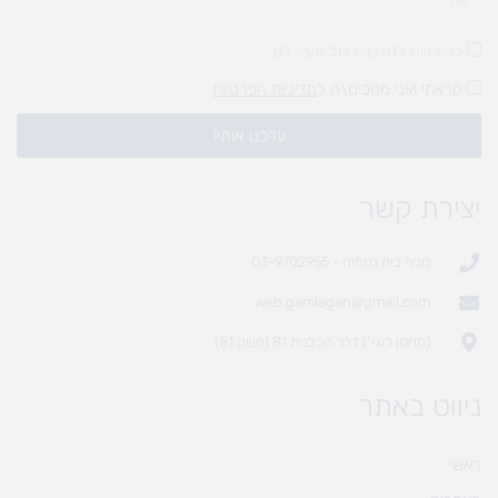
להירשם לחדשות של מעיין לגן
קראתי ואני מסכים\ה ל
מדיניות הפרטיות
עדכנו אותי!
יצירת קשר
סניף בית נחמיה - 03-9702955
web.gamlagan@gmail.com
(מחסן לוגי`) דרך הכלנית 81 (משק 81)
ניווט באתר
ראשי