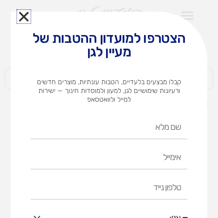
ילוג
תוכן
הצטרפו למועדון ההטבות של
לצוותי הוראה במוסדות חינוך וגני ילדים​
מעיין לגן
חברות | ארגונים | עסקים | פרטיים
קבלו מבצעים בלעדיים, הטבות עונתיות, מוצרים חדשים
ורעיונות שימושיים לגן, למעון ולמוסדות חינוך — ישירות
למייל ולוואטסאפ
דף הבית
מוצרים
אטב מפורק טבעי
שם
מלא
אימייל
טלפון
נייד
אני