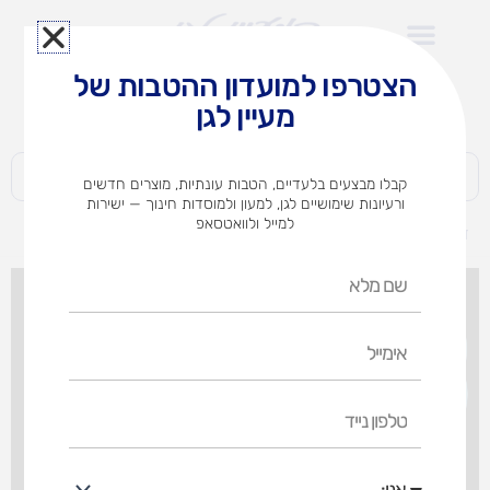
ילוג
תוכן
הצטרפו למועדון ההטבות של
לצוותי הוראה במוסדות חינוך וגני ילדים​
מעיין לגן
חברות | ארגונים | עסקים | פרטיים
קבלו מבצעים בלעדיים, הטבות עונתיות, מוצרים חדשים
ורעיונות שימושיים לגן, למעון ולמוסדות חינוך — ישירות
למייל ולוואטסאפ
דף הבית
מוצרים
אלבום יום הולדת (אופציות לבחירה)
שם
מלא
אימייל
טלפון
נייד
אני