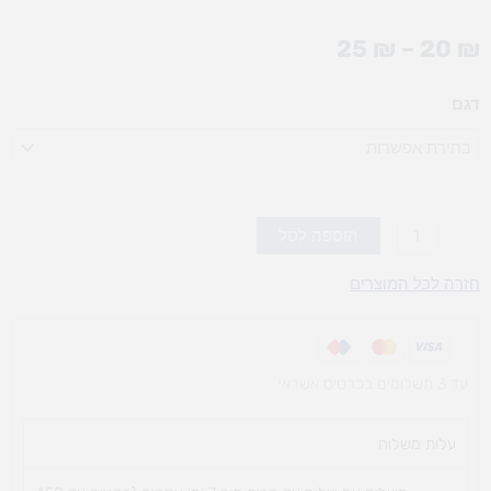
טווח
25
₪
–
20
₪
מחירים:
כמות
דגם
עד
של
אלבום
יום
הולדת
(אופציות
הוספה לסל
לבחירה)
חזרה לכל המוצרים
עד 3 תשלומים בכרטיס אשראי
עלות משלוח​