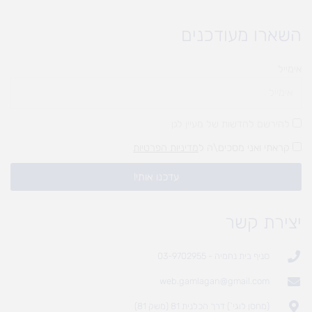
השארו מעודכנים
אימייל
להירשם לחדשות של מעיין לגן
קראתי ואני מסכים\ה ל
מדיניות הפרטיות
עדכנו אותי!
יצירת קשר
סניף בית נחמיה - 03-9702955
web.gamlagan@gmail.com
(מחסן לוגי`) דרך הכלנית 81 (משק 81)