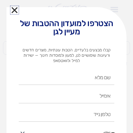
ילוג
תוכן
הצטרפו למועדון ההטבות של
לצוותי הוראה במוסדות חינוך וגני ילדים​
מעיין לגן
חברות | ארגונים | עסקים | פרטיים
קבלו מבצעים בלעדיים, הטבות עונתיות, מוצרים חדשים
ורעיונות שימושיים לגן, למעון ולמוסדות חינוך — ישירות
למייל ולוואטסאפ
דף הבית
מוצרים
אקדח דבק חם
שם
מלא
אימייל
טלפון
נייד
אני