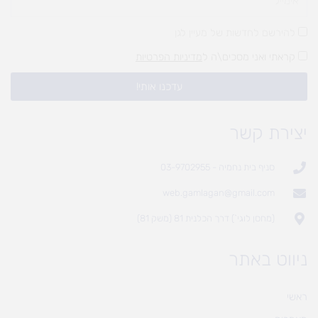
להירשם לחדשות של מעיין לגן
קראתי ואני מסכים\ה ל
מדיניות הפרטיות
עדכנו אותי!
יצירת קשר
סניף בית נחמיה - 03-9702955
web.gamlagan@gmail.com
(מחסן לוגי`) דרך הכלנית 81 (משק 81)
ניווט באתר
ראשי