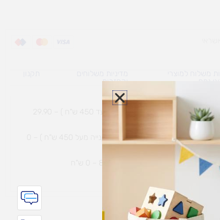
ת משלוח למוצרי
מדיניות משלוחים
תקנון
גי נפח ​
והחזרות
משלוח עם שליח עד הבית תוך 7 ימי עסקים (בקנייה עד 450 ש"ח ) – 29.90
משלוח חינם עם שליח עד הבית תוך 7 ימי עסקים (בקנייה מעל 450 ש"ח ) – 0
ת נחמיה – (מחסן לוגי`) דרך
הכלנית 81 – 0 ש"ח