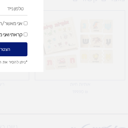
טלפון
נייד
אני
אני מאשר/ת ק
מאשר/ת
קראתי ואני 
קבלת
דיוור
הצטרפ
שיווקי
*ניתן להסיר את 
אותיות חיות
ריצופים
199.90
₪
ניווט ב