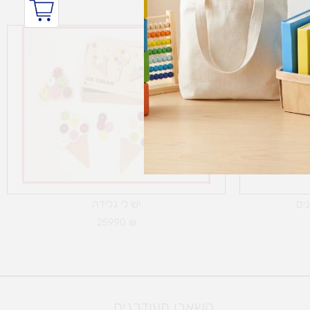
נים
יש לי גלידה
259.90
₪
השארו מעודכנים