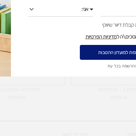
אני
בלת דיוור שיווקי
מסכים\ה ל
מדיניות הפרטיות
ות למועדון ההטבות
ההרשמה בכל עת
 2 – קלידוסקופ
תפוס כיוון-משחק כיוו
299.90
₪
279.90
₪
אתר
יצירת קשר