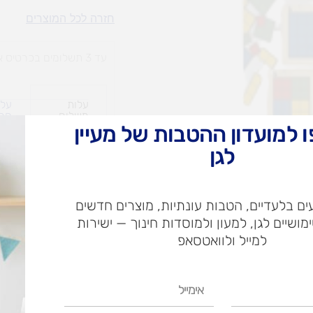
ארבע
חזרה לכל המוצרים
צבע
במשבצת
עד 3 תשלומים בכרטיס אשראי
עלות
עלו
משלוח​
חרי
 למועדון ההטבות של מעיין
לגן
ש"ח
ם בלעדיים, הטבות עונתיות, מוצרים חדשים
ש"ח
ימושיים לגן, למעון ולמוסדות חינוך — ישירות
איסוף עצמי בי
למייל ולוואטסאפ
אימייל