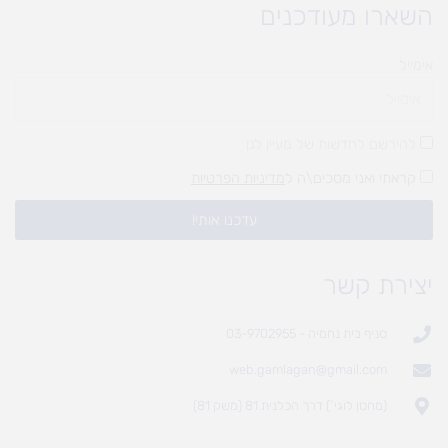
השארו מעודכנים
אימייל
להירשם לחדשות של מעיין לגן
קראתי ואני מסכים\ה ל
מדיניות הפרטיות
עדכנו אותי!
יצירת קשר
סניף בית נחמיה - 03-9702955
web.gamlagan@gmail.com
(מחסן לוגי`) דרך הכלנית 81 (משק 81)