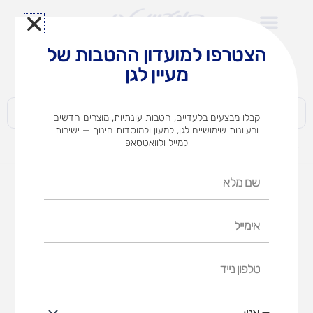
ילוג
תוכן
הצטרפו למועדון ההטבות של
לצוותי הוראה במוסדות חינוך וגני ילדים​
מעיין לגן
חברות | ארגונים | עסקים | פרטיים
קבלו מבצעים בלעדיים, הטבות עונתיות, מוצרים חדשים
ורעיונות שימושיים לגן, למעון ולמוסדות חינוך — ישירות
למייל ולוואטסאפ
דף הבית
מוצרים
ארון בקבוקים ומוצצים
שם
מלא
אימייל
טלפון
נייד
אני