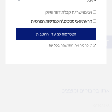
אני מאשר/ת קבלת דיוור שיווקי
אני
מאשר/ת
קראתי ואני מסכים\ה ל
מדיניות הפרטיות
קבלת
דיוור
שיווקי
הצטרפות למועדון ההטבות
פתח סרגל נגישות
*ניתן להסיר את ההרשמה בכל עת
ארון בקבוקים ומוצצים
90792465