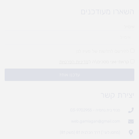
השארו מעודכנים
אימייל
להירשם לחדשות של מעיין לגן
קראתי ואני מסכים\ה ל
מדיניות הפרטיות
עדכנו אותי!
יצירת קשר
סניף בית נחמיה - 03-9702955
web.gamlagan@gmail.com
(מחסן לוגי`) דרך הכלנית 81 (משק 81)