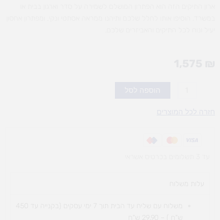
ארון התיקים הזה הוא הפתרון המושלם לשמירה על סדר וארגון בבית או
במשרד. הוסיפו אותו לחלל שלכם ותיהנו ממראה אסתטי ונקי, ומפתרון אחסון
יעיל ונוח לכל התיקים והאביזרים שלכם.
1,575
₪
כמות
הוספה לסל
של
ארון
חזרה לכל המוצרים
תיקים
עד 3 תשלומים בכרטיס אשראי
עלות משלוח​
משלוח עם שליח עד הבית תוך 7 ימי עסקים (בקנייה עד 450
ש"ח ) – 29.90 ש"ח