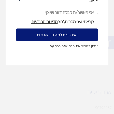
אני מאשר/ת קבלת דיוור שיווקי
אני
מאשר/ת
קראתי ואני מסכים\ה ל
מדיניות הפרטיות
קבלת
דיוור
שיווקי
הצטרפות למועדון ההטבות
פתח סרגל נגישות
*ניתן להסיר את ההרשמה בכל עת
ארון תיקים
90792287