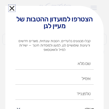
ילוג
תוכן
הצטרפו למועדון ההטבות של
לצוותי הוראה במוסדות חינוך וגני ילדים​
מעיין לגן
חברות | ארגונים | עסקים | פרטיים
קבלו מבצעים בלעדיים, הטבות עונתיות, מוצרים חדשים
ורעיונות שימושיים לגן, למעון ולמוסדות חינוך — ישירות
למייל ולוואטסאפ
דף הבית
מוצרים
ארון תיקים
שם
מלא
אימייל
טלפון
נייד
אני