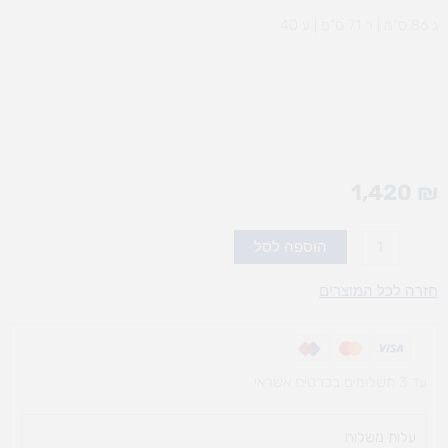
ג 86 ס”מ | ר 71 ס”מ | ע 40
1,420
₪
כמות
הוספה לסל
של
ארון
חזרה לכל המוצרים
12
מגירות
טלסקופיות
עד 3 תשלומים בכרטיס אשראי
+ידיות
עלות משלוח​