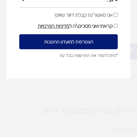
אני מאשר/ת קבלת דיוור שיווקי
אני
מאשר/ת
קראתי ואני מסכים\ה ל
מדיניות הפרטיות
קבלת
דיוור
שיווקי
הצטרפות למועדון ההטבות
פתח סרגל נגישות
*ניתן להסיר את ההרשמה בכל עת
ארון 12 מגירות טלסקופיות +ידיות
90792009