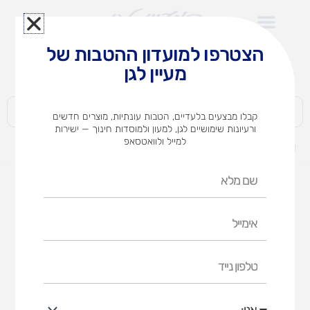
ילוג
תוכן
הצטרפו למועדון ההטבות של
לצוותי הוראה במוסדות חינוך וגני ילדים​
מעיין לגן
חברות | ארגונים | עסקים | פרטיים
קבלו מבצעים בלעדיים, הטבות עונתיות, מוצרים חדשים
ורעיונות שימושיים לגן, למעון ולמוסדות חינוך — ישירות
למייל ולוואטסאפ
דף הבית
מוצרים
ארון 12 מגירות טלסקופיות +ידיות
שם
מלא
אימייל
טלפון
נייד
אני