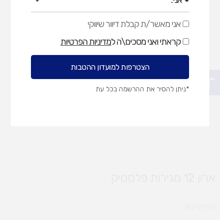
אני מאשר/ת קבלת דיוור שיווקי
אני
מאשר/ת
קראתי ואני מסכים\ה ל
מדיניות הפרטיות
קבלת
דיוור
שיווקי
הצטרפות למועדון ההטבות
פתח סרגל נגישות
*ניתן להסיר את ההרשמה בכל עת
ארון 12 מגירות פלסטיק
90792011