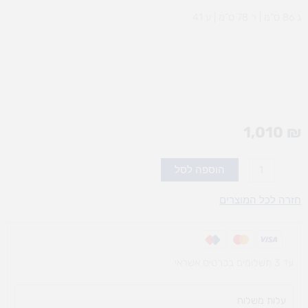
ג 86 ס”מ | ר 78 ס”מ | ע 41
1,010
₪
כמות
הוספה לסל
של
ארון
חזרה לכל המוצרים
12
מגירות
פלסטיק
עד 3 תשלומים בכרטיס אשראי
עלות משלוח​