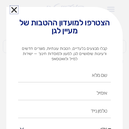
ילוג
תוכן
הצטרפו למועדון ההטבות של
לצוותי הוראה במוסדות חינוך וגני ילדים​
מעיין לגן
חברות | ארגונים | עסקים | פרטיים
קבלו מבצעים בלעדיים, הטבות עונתיות, מוצרים חדשים
ורעיונות שימושיים לגן, למעון ולמוסדות חינוך — ישירות
למייל ולוואטסאפ
דף הבית
מוצרים
ארון 12 מגירות פלסטיק
שם
מלא
אימייל
טלפון
נייד
אני