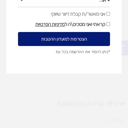
אני מאשר/ת קבלת דיוור שיווקי
אני
מאשר/ת
קראתי ואני מסכים\ה ל
מדיניות הפרטיות
קבלת
דיוור
שיווקי
הצטרפות למועדון ההטבות
פתח סרגל נגישות
*ניתן להסיר את ההרשמה בכל עת
ארון 18 מגירות בוק/שמנת
90792000