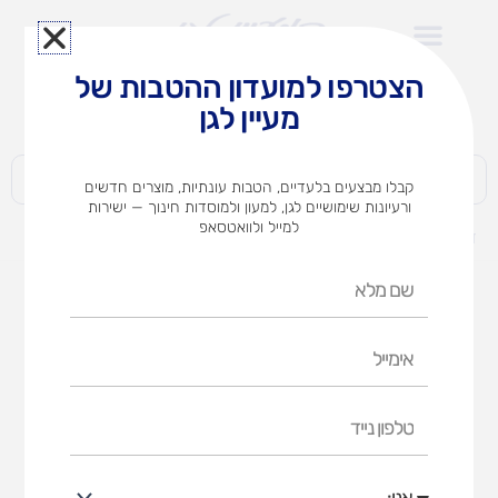
ילוג
תוכן
הצטרפו למועדון ההטבות של
לצוותי הוראה במוסדות חינוך וגני ילדים​
מעיין לגן
חברות | ארגונים | עסקים | פרטיים
קבלו מבצעים בלעדיים, הטבות עונתיות, מוצרים חדשים
ורעיונות שימושיים לגן, למעון ולמוסדות חינוך — ישירות
למייל ולוואטסאפ
דף הבית
מוצרים
ארון 18 מגירות בוק/שמנת
שם
מלא
אימייל
טלפון
נייד
אני