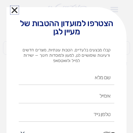
ילוג
תוכן
הצטרפו למועדון ההטבות של
לצוותי הוראה במוסדות חינוך וגני ילדים​
מעיין לגן
חברות | ארגונים | עסקים | פרטיים
קבלו מבצעים בלעדיים, הטבות עונתיות, מוצרים חדשים
ורעיונות שימושיים לגן, למעון ולמוסדות חינוך — ישירות
למייל ולוואטסאפ
דף הבית
מוצרים
ארון 18 מגירות טלסקופיות +ידיות+גל
שם
מלא
אימייל
טלפון
נייד
אני