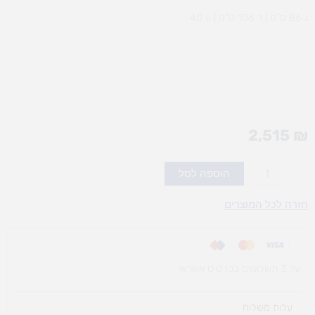
ג 86 ס”מ | ר 106 ס”מ | ע 40
2,515
₪
כמות
הוספה לסל
של
ארון
חזרה לכל המוצרים
18
מגירות
טלסקופיות
עד 3 תשלומים בכרטיס אשראי
+ידיות+גל
עלות משלוח​