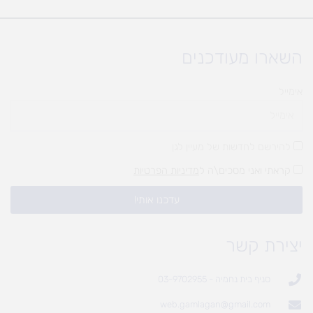
השארו מעודכנים
אימייל
להירשם לחדשות של מעיין לגן
קראתי ואני מסכים\ה ל
מדיניות הפרטיות
עדכנו אותי!
יצירת קשר
סניף בית נחמיה - 03-9702955
web.gamlagan@gmail.com