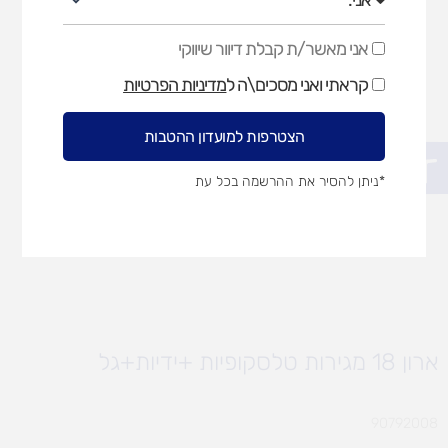
אני מאשר/ת קבלת דיוור שיווקי
אני
מאשר/ת
קראתי ואני מסכים\ה ל
מדיניות הפרטיות
קבלת
דיוור
שיווקי
הצטרפות למועדון ההטבות
פתח סרגל נגישות
*ניתן להסיר את ההרשמה בכל עת
ארון 18 מגירות טלסקופיות +ידיות+גל
90792008