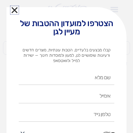
ילוג
תוכן
הצטרפו למועדון ההטבות של
לצוותי הוראה במוסדות חינוך וגני ילדים​
מעיין לגן
חברות | ארגונים | עסקים | פרטיים
קבלו מבצעים בלעדיים, הטבות עונתיות, מוצרים חדשים
ורעיונות שימושיים לגן, למעון ולמוסדות חינוך — ישירות
למייל ולוואטסאפ
דף הבית
מוצרים
ארון 18 מגירות פלסטיק
שם
מלא
אימייל
טלפון
נייד
אני