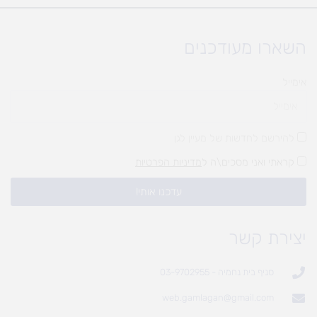
השארו מעודכנים
אימייל
להירשם לחדשות של מעיין לגן
קראתי ואני מסכים\ה ל
מדיניות הפרטיות
עדכנו אותי!
יצירת קשר
סניף בית נחמיה - 03-9702955
web.gamlagan@gmail.com