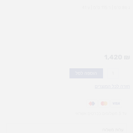
ג 86 ס”מ | ר 115 ס”מ | ע 41
1,420
₪
כמות
הוספה לסל
של
ארון
חזרה לכל המוצרים
18
מגירות
פלסטיק
עד 3 תשלומים בכרטיס אשראי
עלות משלוח​