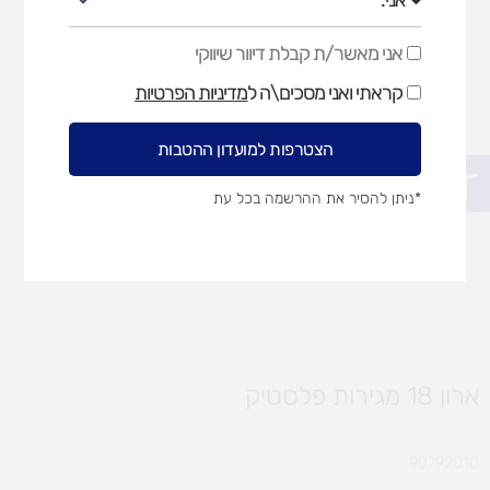
אני מאשר/ת קבלת דיוור שיווקי
אני
מאשר/ת
קראתי ואני מסכים\ה ל
מדיניות הפרטיות
קבלת
דיוור
שיווקי
הצטרפות למועדון ההטבות
פתח סרגל נגישות
*ניתן להסיר את ההרשמה בכל עת
ארון 18 מגירות פלסטיק
90792010