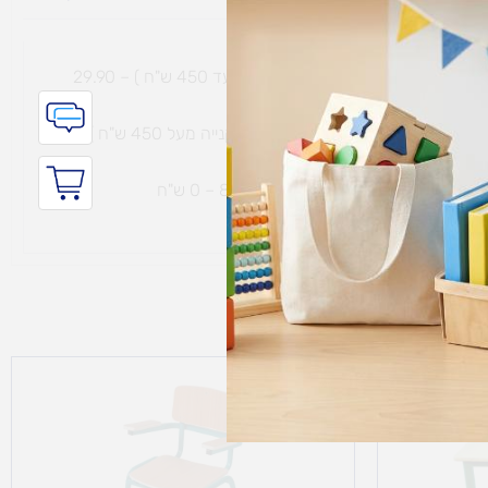
גי נפח ​
והחזרות
משלוח עם שליח עד הבית תוך 7 ימי עסקים (בקנייה עד 450 ש"ח ) – 29.90
משלוח חינם עם שליח עד הבית תוך 7 ימי עסקים (בקנייה מעל 450 ש"ח ) – 0
ת נחמיה – (מחסן לוגי`) דרך
הכלנית 81 – 0 ש"ח