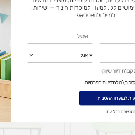
משלוח​
חרי
ימושיים לגן, למעון ולמוסדות חינוך — ישירות
למייל ולוואטסאפ
ש"ח
אימייל
ש"ח
אני
איסוף עצמי בי
בלת דיוור שיווקי
מסכים\ה ל
מדיניות הפרטיות
ות למועדון ההטבות
טווח
מחירים:
ההרשמה בכל עת
עד