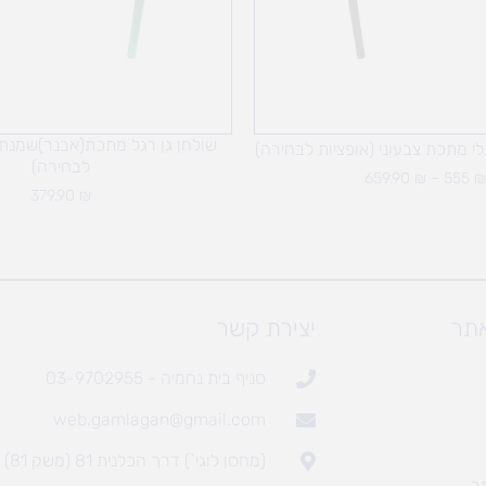
שולחן גן רגל מתכת(אבנר)שמנת/
לי מתכת צבעוני (אופציות לבחירה)
לבחירה)
659.90
₪
–
555
₪
379.90
₪
אתר
יצירת קשר
סניף בית נחמיה - 03-9702955
web.gamlagan@gmail.com
(מחסן לוגי`) דרך הכלנית 81 (משק 81)
ר