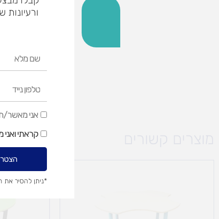
ורעיונות ש
שם
מלא
טלפון
נייד
אני
אני מאשר/ת ק
מאשר/ת
קראתי ואני 
מוצרים קשורים
קבלת
דיוור
הצטרפ
שיווקי
*ניתן להסיר את 