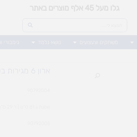
גלו מעל 45 אלף מוצרים באתר
משחקים וצעצועים
נושא נלמד
גימבורי ו
ארון 6 מגירות בוק/שמנת
90792004
שמנת ג 81 ס”מ | ר 29 ס”מ | ע 40
90792005