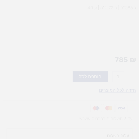
ג 86ס”מ | ר 72 ס”מ | ע 40
785
₪
כמות
הוספה לסל
של
ארונית
חזרה לכל המוצרים
8
מיכלים
עד 3 תשלומים בכרטיס אשראי
עלות משלוח​