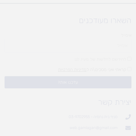
השארו מעודכנים
אימייל
להירשם לחדשות של מעיין לגן
קראתי ואני מסכים\ה ל
מדיניות הפרטיות
עדכנו אותי!
יצירת קשר
סניף בית נחמיה - 03-9702955
web.gamlagan@gmail.com