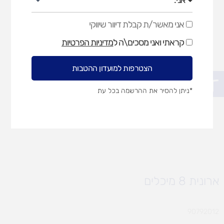
אני מאשר/ת קבלת דיוור שיווקי
אני
מאשר/ת
קראתי ואני מסכים\ה ל
מדיניות הפרטיות
קבלת
דיוור
שיווקי
הצטרפות למועדון ההטבות
פתח סרגל נגישות
*ניתן להסיר את ההרשמה בכל עת
ארונית 8 מיכלים
90792012