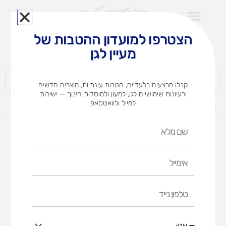
ילוג
תוכן
הצטרפו למועדון ההטבות של
לצוותי הוראה במוסדות חינוך וגני ילדים​
מעיין לגן
חברות | ארגונים | עסקים | פרטיים
קבלו מבצעים בלעדיים, הטבות עונתיות, מוצרים חדשים
ורעיונות שימושיים לגן, למעון ולמוסדות חינוך — ישירות
למייל ולוואטסאפ
דף הבית
מוצרים
ארונית 8 מיכלים
שם
מלא
אימייל
טלפון
נייד
אני