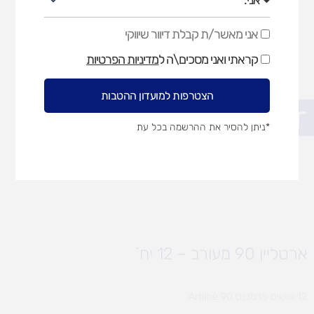
אני מאשר/ת קבלת דיוור שיווקי
אני
מאשר/ת
קראתי ואני מסכים\ה ל
מדיניות הפרטיות
קבלת
דיוור
שיווקי
הצטרפות למועדון ההטבות
פתח סרגל נגישות
*ניתן להסיר את ההרשמה בכל עת
ארטליין 90 מעורב – 12 יח`
12 טושים פרמננט Artline 90