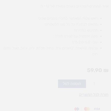
אחד המותגים המוכרים בעולם במארז של 12 י`ח
ראש שטוח המאפשר כתיבה בעוביים שונים
מתאים לכתיבה על כל סוגי המשטחים
מתייבש במהירות
פקק פלסטיק עם סגירה חזרה
עובי: 2.0-5.0 מ"מ
צבעים: X2שחור, X2אדום, ורוד, כחול, תכלת, ירוק, צהוב, סגול, כתום,
חום
59.90
₪
כמות
הוספה לסל
של
ארטליין
חזרה לכל המוצרים
90
מעורב