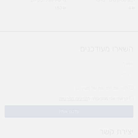
דבק סטיק 8 גר' UHU
נר סיליקון לדבק חם
1.50
₪
4
₪
השארו מעודכנים
אימייל
להירשם לחדשות של מעיין לגן
קראתי ואני מסכים\ה ל
מדיניות הפרטיות
עדכנו אותי!
יצירת קשר