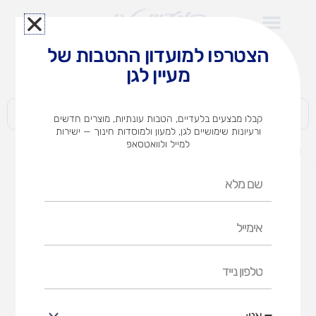
ילוג
תוכן
הצטרפו למועדון ההטבות של
לצוותי הוראה במוסדות חינוך וגני ילדים​
מעיין לגן
חברות | ארגונים | עסקים | פרטיים
קבלו מבצעים בלעדיים, הטבות עונתיות, מוצרים חדשים
ורעיונות שימושיים לגן, למעון ולמוסדות חינוך — ישירות
למייל ולוואטסאפ
דף הבית
מוצרים
ארטליין 90 מעורב – 12 יח`
שם
מלא
אימייל
טלפון
נייד
אני