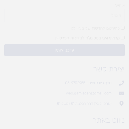
אימייל
להירשם לחדשות של מעיין לגן
קראתי ואני מסכים\ה ל
מדיניות הפרטיות
עדכנו אותי!
יצירת קשר
סניף בית נחמיה - 03-9702955
web.gamlagan@gmail.com
(מחסן לוגי`) דרך הכלנית 81 (משק 81)
ניווט באתר