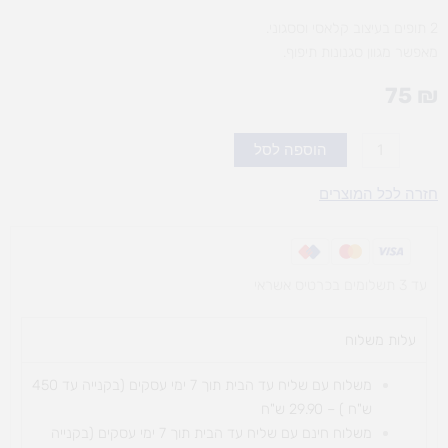
2 תופים בעיצוב קלאסי וססגוני.
מאפשר מגוון סגנונות תיפוף.
75
₪
כמות
הוספה לסל
של
בונגוס
חזרה לכל המוצרים
-
תופים
בעיצוב
עד 3 תשלומים בכרטיס אשראי
קלאסי
וססגוני
-
עלות משלוח​
מגוון
סגנונות
משלוח עם שליח עד הבית תוך 7 ימי עסקים (בקנייה עד 450
תיפוף
ש"ח ) – 29.90 ש"ח
משלוח חינם עם שליח עד הבית תוך 7 ימי עסקים (בקנייה