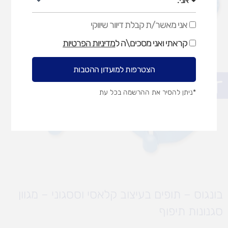
אני מאשר/ת קבלת דיוור שיווקי
אני
מאשר/ת
קראתי ואני מסכים\ה ל
מדיניות הפרטיות
קבלת
דיוור
שיווקי
הצטרפות למועדון ההטבות
פתח סרגל נגישות
*ניתן להסיר את ההרשמה בכל עת
בונגוס – תופים בעיצוב קלאסי וססגוני – מגוון
סגנונות תיפוף