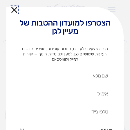
ילוג
תוכן
הצטרפו למועדון ההטבות של
לצוותי הוראה במוסדות חינוך וגני ילדים​
מעיין לגן
חברות | ארגונים | עסקים | פרטיים
קבלו מבצעים בלעדיים, הטבות עונתיות, מוצרים חדשים
ורעיונות שימושיים לגן, למעון ולמוסדות חינוך — ישירות
למייל ולוואטסאפ
דף הבית
מוצרים
בונגוס – תופים בעיצוב קלאסי וססגוני – מגוון סגנונות תיפוף
שם
מלא
אימייל
טלפון
נייד
אני