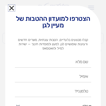
ילוג
תוכן
הצטרפו למועדון ההטבות של
לצוותי הוראה במוסדות חינוך וגני ילדים​
מעיין לגן
חברות | ארגונים | עסקים | פרטיים
קבלו מבצעים בלעדיים, הטבות עונתיות, מוצרים חדשים
ורעיונות שימושיים לגן, למעון ולמוסדות חינוך — ישירות
למייל ולוואטסאפ
דף הבית
מוצרים
בימבה אפרוח על גלגלים
שם
מלא
אימייל
טלפון
נייד
אני