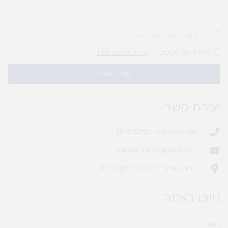
להירשם לחדשות של מעיין לגן
קראתי ואני מסכים\ה ל
מדיניות הפרטיות
עדכנו אותי!
יצירת קשר
סניף בית נחמיה - 03-9702955
web.gamlagan@gmail.com
(מחסן לוגי`) דרך הכלנית 81 (משק 81)
ניווט באתר
ראשי