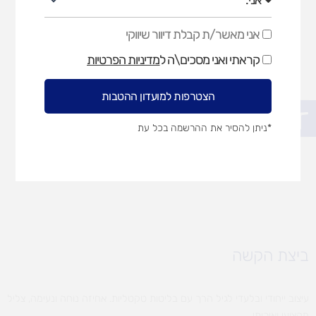
אני מאשר/ת קבלת דיוור שיווקי
אני
מאשר/ת
קראתי ואני מסכים\ה ל
מדיניות הפרטיות
קבלת
דיוור
שיווקי
הצטרפות למועדון ההטבות
פתח סרגל נגישות
*ניתן להסיר את ההרשמה בכל עת
ביצת הקשה
עיצוב ייחודי ובלעדי לגיל הרך עם בליטות טקטליות. אחיזה נוחה ונעימה, צליל
מקצועי ואיכותי .