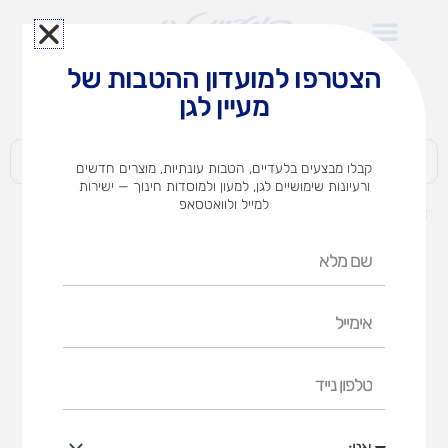
ילוג
תוכן
הצטרפו למועדון ההטבות של
לצוותי הוראה במוסדות חינוך וגני ילדים​
מעיין לגן
חברות | ארגונים | עסקים | פרטיים
קבלו מבצעים בלעדיים, הטבות עונתיות, מוצרים חדשים
ורעיונות שימושיים לגן, למעון ולמוסדות חינוך — ישירות
למייל ולוואטסאפ
דף הבית
מוצרים
ביצת הקשה
שם
מלא
אימייל
טלפון
נייד
אני