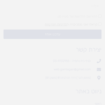
להירשם לחדשות של מעיין לגן
קראתי ואני מסכים\ה ל
מדיניות הפרטיות
עדכנו אותי!
יצירת קשר
סניף בית נחמיה - 03-9702955
web.gamlagan@gmail.com
(מחסן לוגי`) דרך הכלנית 81 (משק 81)
ניווט באתר
ראשי