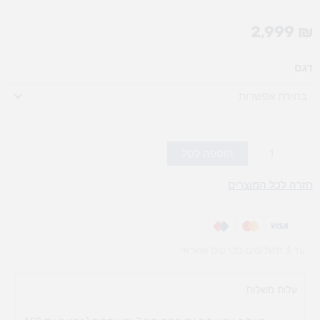
2,999
₪
כמות
דגם
של
בית
ארבע
עונות
-
הוספה לסל
אופציות
חזרה לכל המוצרים
לבחירה
עד 3 תשלומים בכרטיס אשראי
עלות משלוח​