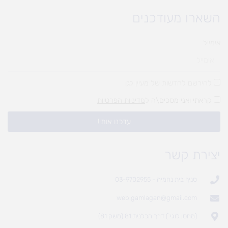
השארו מעודכנים
אימייל
להירשם לחדשות של מעיין לגן
קראתי ואני מסכים\ה ל
מדיניות הפרטיות
עדכנו אותי!
יצירת קשר
סניף בית נחמיה - 03-9702955
web.gamlagan@gmail.com
(מחסן לוגי`) דרך הכלנית 81 (משק 81)