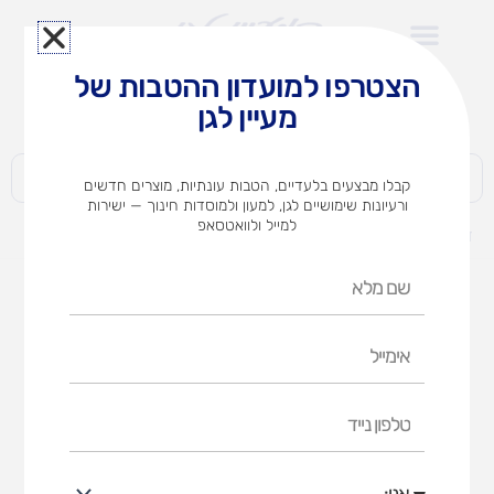
ילוג
תוכן
הצטרפו למועדון ההטבות של
לצוותי הוראה במוסדות חינוך וגני ילדים​
מעיין לגן
חברות | ארגונים | עסקים | פרטיים
קבלו מבצעים בלעדיים, הטבות עונתיות, מוצרים חדשים
ורעיונות שימושיים לגן, למעון ולמוסדות חינוך — ישירות
למייל ולוואטסאפ
דף הבית
מוצרים
בית ארבע עונות -אופציות לבחירה
שם
מלא
אימייל
טלפון
נייד
אני