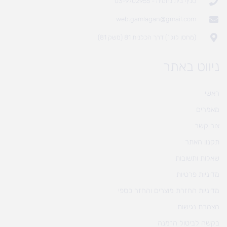
סניף בית נחמיה - 03-9702955
web.gamlagan@gmail.com
(מחסן לוגי`) דרך הכלנית 81 (משק 81)
ניווט באתר
ראשי
מאמרים
צור קשר
תקנון האתר
שאלות ותשובות
מדיניות פרטיות
מדיניות החזרת מוצרים והחזר כספי
הצהרת נגישות
בקשה לביטול הזמנה