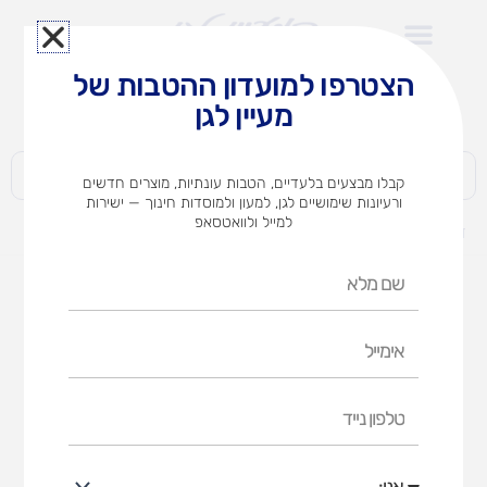
ילוג
תוכן
הצטרפו למועדון ההטבות של
לצוותי הוראה במוסדות חינוך וגני ילדים​
מעיין לגן
חברות | ארגונים | עסקים | פרטיים
קבלו מבצעים בלעדיים, הטבות עונתיות, מוצרים חדשים
ורעיונות שימושיים לגן, למעון ולמוסדות חינוך — ישירות
למייל ולוואטסאפ
דף הבית
מוצרים
בית כפרי
שם
מלא
אימייל
טלפון
נייד
אני