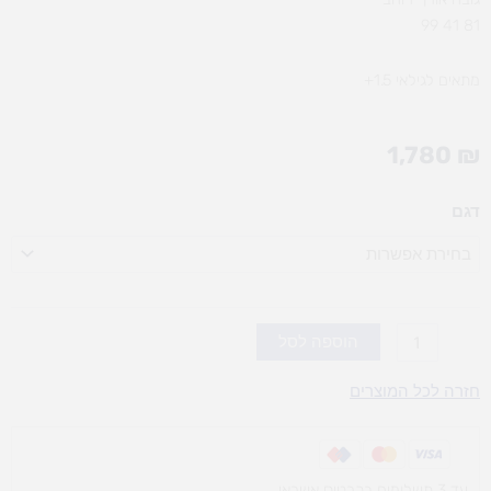
81 41 99
מתאים לגילאי 1.5+
1,780
₪
כמות
דגם
של
בית
כפרי
הוספה לסל
חזרה לכל המוצרים
עד 3 תשלומים בכרטיס אשראי