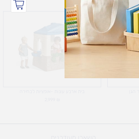
 הגן
בית ארבע עונות -אופציות לבחירה
2,999
₪
השארו מעודכנים