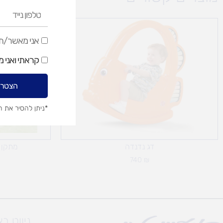
טלפון
נייד
אני
אני מאשר/ת ק
מאשר/ת
קראתי ואני 
קבלת
דיוור
הצטרפ
שיווקי
*ניתן להסיר את 
דג נדנדה
מתקן 
740
₪
ניווט ב