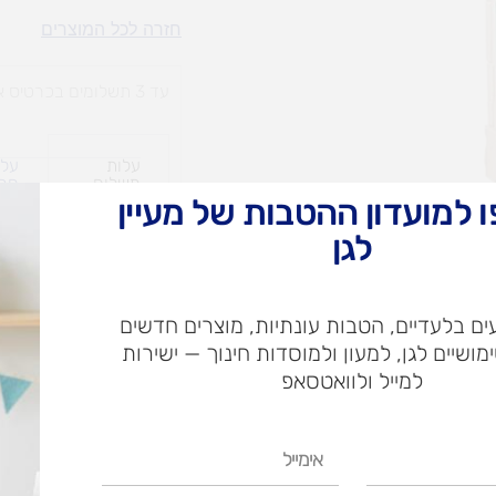
בית
חזרה לכל המוצרים
מהאגדות
דמוי
עד 3 תשלומים בכרטיס אשראי
אבן
עלות
עלו
משלוח​
חרי
 למועדון ההטבות של מעיין
לגן
ש"ח
ם בלעדיים, הטבות עונתיות, מוצרים חדשים
ש"ח
ימושיים לגן, למעון ולמוסדות חינוך — ישירות
איסוף עצמי בי
למייל ולוואטסאפ
אימייל