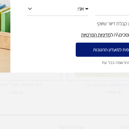
אני
בלת דיוור שיווקי
מסכים\ה ל
מדיניות הפרטיות
ות למועדון ההטבות
ההרשמה בכל עת
הרפתקאות ענק עם סל
זחל פעילות `פבר` לחצר
1,690
₪
17,499
₪
אתר
יצירת קשר