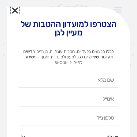
ילוג
תוכן
הצטרפו למועדון ההטבות של
לצוותי הוראה במוסדות חינוך וגני ילדים​
מעיין לגן
חברות | ארגונים | עסקים | פרטיים
קבלו מבצעים בלעדיים, הטבות עונתיות, מוצרים חדשים
ורעיונות שימושיים לגן, למעון ולמוסדות חינוך — ישירות
למייל ולוואטסאפ
דף הבית
מוצרים
בלאנקו – משחק קופסה
שם
מלא
אימייל
טלפון
נייד
אני