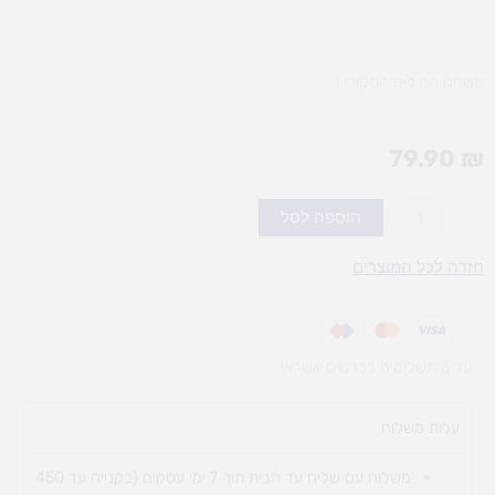
משחק המילים המקורי !
79.90
₪
כמות
הוספה לסל
של
בלאנקו
חזרה לכל המוצרים
-
משחק
קופסה
עד 3 תשלומים בכרטיס אשראי
עלות משלוח​
משלוח עם שליח עד הבית תוך 7 ימי עסקים (בקנייה עד 450