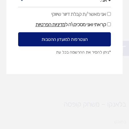
אני מאשר/ת קבלת דיוור שיווקי
אני
מאשר/ת
קראתי ואני מסכים\ה ל
מדיניות הפרטיות
קבלת
דיוור
שיווקי
הצטרפות למועדון ההטבות
פתח סרגל נגישות
*ניתן להסיר את ההרשמה בכל עת
בלאנקו – משחק קופסה
בלאנקו