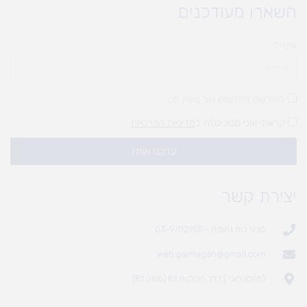
השארו מעודכנים
אימייל
להירשם לחדשות של מעיין לגן
קראתי ואני מסכים\ה ל
מדיניות הפרטיות
עדכנו אותי!
יצירת קשר
סניף בית נחמיה - 03-9702955
web.gamlagan@gmail.com
(מחסן לוגי`) דרך הכלנית 81 (משק 81)