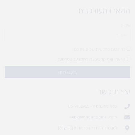
השארו מעודכנים
אימייל
להירשם לחדשות של מעיין לגן
קראתי ואני מסכים\ה ל
מדיניות הפרטיות
עדכנו אותי!
יצירת קשר
סניף בית נחמיה - 03-9702955
web.gamlagan@gmail.com
(מחסן לוגי`) דרך הכלנית 81 (משק 81)