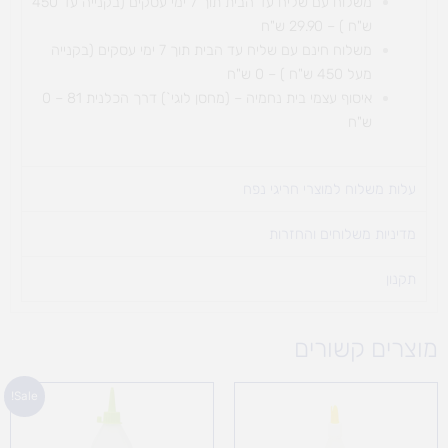
משלוח עם שליח עד הבית תוך 7 ימי עסקים (בקנייה עד 450
ש"ח ) – 29.90 ש"ח
משלוח חינם עם שליח עד הבית תוך 7 ימי עסקים (בקנייה
מעל 450 ש"ח ) – 0 ש"ח
איסוף עצמי בית נחמיה – (מחסן לוגי`) דרך
הכלנית 81 – 0
ש"ח
עלות משלוח למוצרי חריגי נפח ​
מדיניות משלוחים והחזרות
תקנון
מוצרים קשורים
המחיר
המחיר
Sale!
המקורי
הנוכחי
היה:
הוא:
18 ₪.
20 ₪.