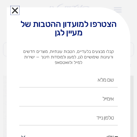
ילוג
תוכן
הצטרפו למועדון ההטבות של
לצוותי הוראה במוסדות חינוך וגני ילדים​
מעיין לגן
חברות | ארגונים | עסקים | פרטיים
קבלו מבצעים בלעדיים, הטבות עונתיות, מוצרים חדשים
ורעיונות שימושיים לגן, למעון ולמוסדות חינוך — ישירות
למייל ולוואטסאפ
דף הבית
מוצרים
בלוק ציור 240 גר' (אופציות לבחירה)
שם
מלא
אימייל
טלפון
נייד
אני