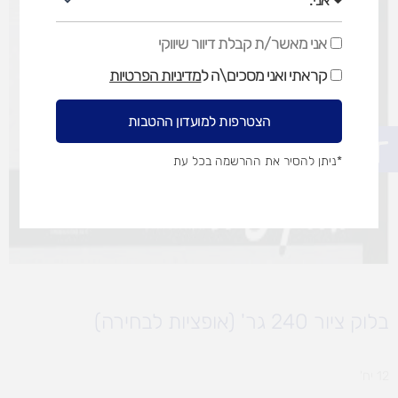
אני מאשר/ת קבלת דיוור שיווקי
אני
מאשר/ת
קראתי ואני מסכים\ה ל
מדיניות הפרטיות
קבלת
דיוור
שיווקי
הצטרפות למועדון ההטבות
פתח סרגל נגישות
*ניתן להסיר את ההרשמה בכל עת
בלוק ציור 240 גר' (אופציות לבחירה)
12 יח'