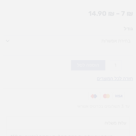
טווח
14.90
₪
–
7
₪
מחירים:
כמות
גודל
עד
של
בלוק
ציור
240
גר'
הוספה לסל
(אופציות
חזרה לכל המוצרים
לבחירה)
עד 3 תשלומים בכרטיס אשראי
עלות משלוח​