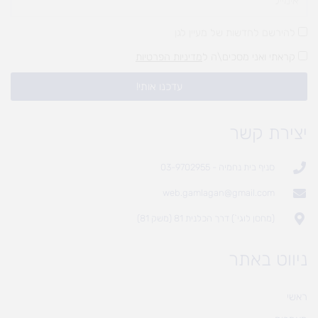
להירשם לחדשות של מעיין לגן
קראתי ואני מסכים\ה ל
מדיניות הפרטיות
עדכנו אותי!
יצירת קשר
סניף בית נחמיה - 03-9702955
web.gamlagan@gmail.com
(מחסן לוגי`) דרך הכלנית 81 (משק 81)
ניווט באתר
ראשי