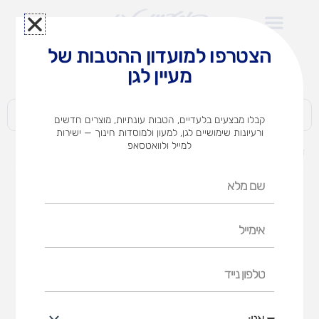
ילוג
תוכן
הצטרפו למועדון ההטבות של
לצוותי הוראה במוסדות חינוך וגני ילדים​
מעיין לגן
חברות | ארגונים | עסקים | פרטיים
קבלו מבצעים בלעדיים, הטבות עונתיות, מוצרים חדשים
ורעיונות שימושיים לגן, למעון ולמוסדות חינוך — ישירות
למייל ולוואטסאפ
דף הבית
מוצרים
בריסטול שחור A4
שם
מלא
אימייל
טלפון
נייד
אני