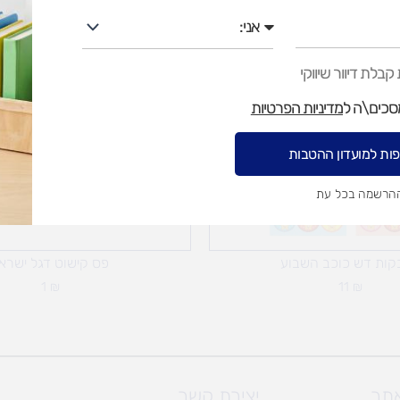
אני
בלת דיוור שיווקי
מסכים\ה ל
מדיניות הפרטיות
ות למועדון ההטבות
ההרשמה בכל עת
קות דש כוכב השבוע
פס קישוט דגל ישרא
1
₪
11
₪
אתר
יצירת קשר