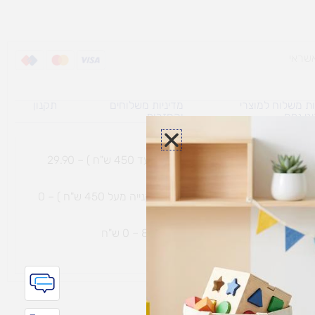
ת משלוח למוצרי
מדיניות משלוחים
תקנון
גי נפח ​
והחזרות
משלוח עם שליח עד הבית תוך 7 ימי עסקים (בקנייה עד 450 ש"ח ) – 29.90
משלוח חינם עם שליח עד הבית תוך 7 ימי עסקים (בקנייה מעל 450 ש"ח ) – 0
ת נחמיה – (מחסן לוגי`) דרך
הכלנית 81 – 0 ש"ח