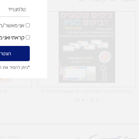
טלפון
נייד
טווח
מחירים:
אני
אני מאשר/ת ק
עד
מאשר/ת
קראתי ואני 
קבלת
דיוור
הצטרפ
שיווקי
*ניתן להסיר את 
כיסים/מדבקות לתאים/מגירות (אופציה לבחירה)
מדב
34
₪
–
22
₪
ניווט ב