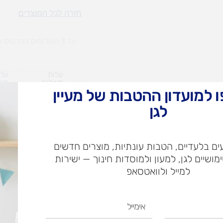
גב
חזרה לכל המוצרים
לכיסא
שבת
עד 3 תשלומים בכרטיס אשראי
עלות
עלו
משלוח​
חרי
 למועדון ההטבות של מעיין
לגן
ש"ח
ם בלעדיים, הטבות עונתיות, מוצרים חדשים
ש"ח
ימושיים לגן, למעון ולמוסדות חינוך — ישירות
איסוף עצמי בי
למייל ולוואטסאפ
אימייל