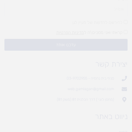
להירשם לחדשות של מעיין לגן
קראתי ואני מסכים\ה ל
מדיניות הפרטיות
עדכנו אותי!
יצירת קשר
סניף בית נחמיה - 03-9702955
web.gamlagan@gmail.com
(מחסן לוגי`) דרך הכלנית 81 (משק 81)
ניווט באתר