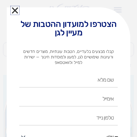
ילוג
תוכן
הצטרפו למועדון ההטבות של
לצוותי הוראה במוסדות חינוך וגני ילדים​
מעיין לגן
חברות | ארגונים | עסקים | פרטיים
קבלו מבצעים בלעדיים, הטבות עונתיות, מוצרים חדשים
ורעיונות שימושיים לגן, למעון ולמוסדות חינוך — ישירות
למייל ולוואטסאפ
דף הבית
מוצרים
גדר לקישוט סמלי המדינה
שם
מלא
אימייל
טלפון
נייד
אני