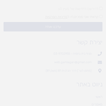
להירשם לחדשות של מעיין לגן
קראתי ואני מסכים\ה ל
מדיניות הפרטיות
עדכנו אותי!
יצירת קשר
סניף בית נחמיה - 03-9702955
web.gamlagan@gmail.com
(מחסן לוגי`) דרך הכלנית 81 (משק 81)
ניווט באתר
ראשי
מאמרים