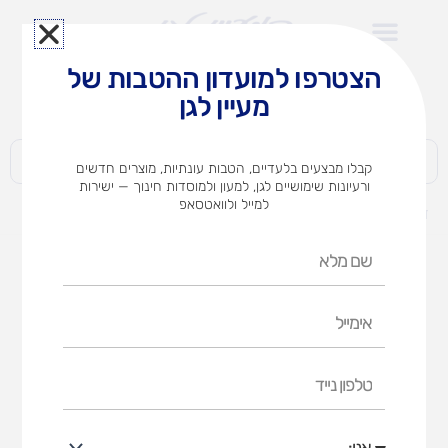
ילוג
תוכן
הצטרפו למועדון ההטבות של
לצוותי הוראה במוסדות חינוך וגני ילדים​
מעיין לגן
חברות | ארגונים | עסקים | פרטיים
קבלו מבצעים בלעדיים, הטבות עונתיות, מוצרים חדשים
ורעיונות שימושיים לגן, למעון ולמוסדות חינוך — ישירות
למייל ולוואטסאפ
דף הבית
מוצרים
ג`ימבוקס 80
שם
מלא
אימייל
טלפון
נייד
אני