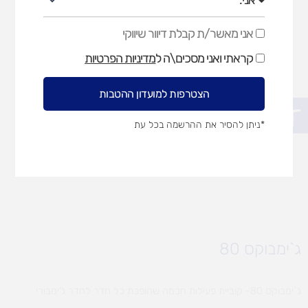
אני מאשר/ת קבלת דיוור שיווקי
אני
מאשר/ת
קראתי ואני מסכים\ה ל
מדיניות הפרטיות
קבלת
דיוור
שיווקי
הצטרפות למועדון ההטבות
פתח סרגל נגישות
*ניתן להסיר את ההרשמה בכל עת
ג`ימבוקס 80
ג`ימבוקס 80- קוביית פעילות חכמה שהופכת כל חדר לחדר ג'ימבורי