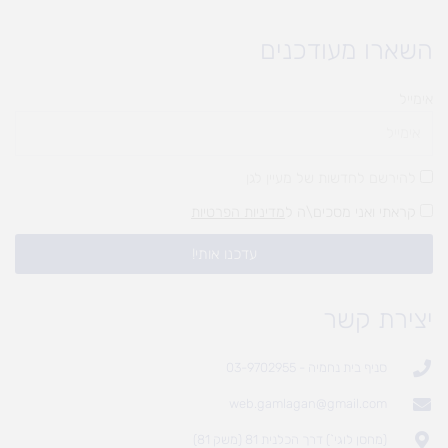
השארו מעודכנים
אימייל
להירשם לחדשות של מעיין לגן
קראתי ואני מסכים\ה ל
מדיניות הפרטיות
עדכנו אותי!
יצירת קשר
סניף בית נחמיה - 03-9702955
web.gamlagan@gmail.com
(מחסן לוגי`) דרך הכלנית 81 (משק 81)