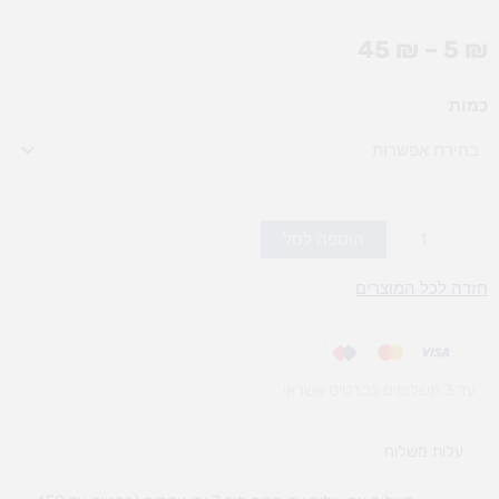
טווח
45
₪
–
5
₪
מחירים:
כמות
כמות
עד
של
גיר
צבעוני
(אופציות
לבחירה)
הוספה לסל
חזרה לכל המוצרים
עד 3 תשלומים בכרטיס אשראי
עלות משלוח​