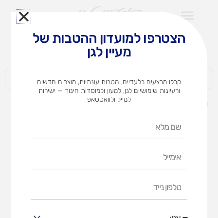
ילוג
תוכן
הצטרפו למועדון ההטבות של
לצוותי הוראה במוסדות חינוך וגני ילדים​
מעיין לגן
חברות | ארגונים | עסקים | פרטיים
קבלו מבצעים בלעדיים, הטבות עונתיות, מוצרים חדשים
ורעיונות שימושיים לגן, למעון ולמוסדות חינוך — ישירות
למייל ולוואטסאפ
דף הבית
מוצרים
גיר צבעוני (אופציות לבחירה)
שם
מלא
אימייל
טלפון
נייד
אני