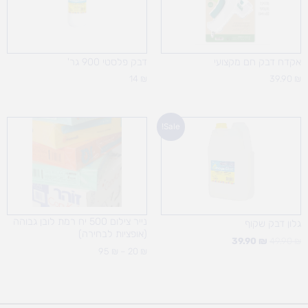
אקדח דבק חם מקצועי
דבק פלסטי 900 גר'
14
₪
39.90
₪
המחיר
המחיר
טווח
Sale!
המקורי
הנוכחי
מחירים:
היה:
הוא:
49.90 ₪.
39.90 ₪.
עד
נייר צילום 500 יח רמת לובן גבוהה
גלון דבק שקוף
(אופציות לבחירה)
39.90
₪
49.90
₪
95
₪
–
20
₪