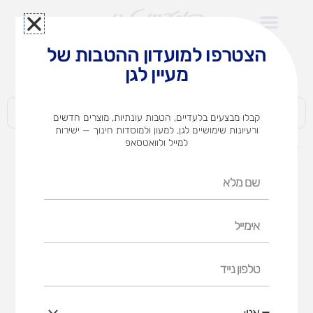
ילוג
תוכן
הצטרפו למועדון ההטבות של
לצוותי הוראה במוסדות חינוך וגני ילדים​
מעיין לגן
חברות | ארגונים | עסקים | פרטיים
קבלו מבצעים בלעדיים, הטבות עונתיות, מוצרים חדשים
ורעיונות שימושיים לגן, למעון ולמוסדות חינוך — ישירות
למייל ולוואטסאפ
דף הבית
מוצרים
גלון אקונומיקה ללא בישום
שם
מלא
אימייל
טלפון
נייד
אני