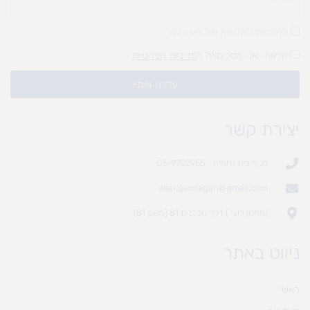
להירשם לחדשות של מעיין לגן
קראתי ואני מסכים\ה ל
מדיניות הפרטיות
עדכנו אותי!
יצירת קשר
סניף בית נחמיה - 03-9702955
web.gamlagan@gmail.com
(מחסן לוגי`) דרך הכלנית 81 (משק 81)
ניווט באתר
ראשי