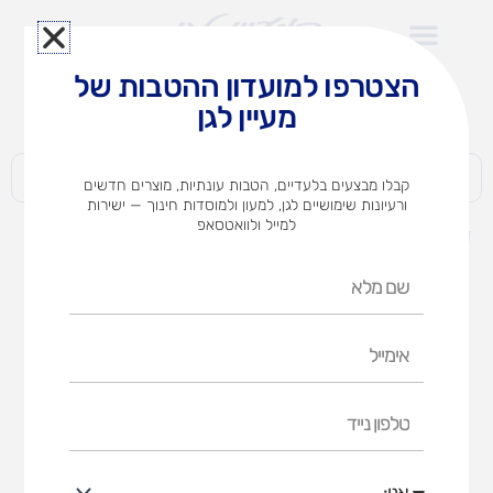
ילוג
תוכן
הצטרפו למועדון ההטבות של
לצוותי הוראה במוסדות חינוך וגני ילדים​
מעיין לגן
חברות | ארגונים | עסקים | פרטיים
קבלו מבצעים בלעדיים, הטבות עונתיות, מוצרים חדשים
ורעיונות שימושיים לגן, למעון ולמוסדות חינוך — ישירות
למייל ולוואטסאפ
דף הבית
מוצרים
גלון דבק פלסטי
שם
מלא
אימייל
טלפון
נייד
אני