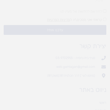
להירשם לחדשות של מעיין לגן
קראתי ואני מסכים\ה ל
מדיניות הפרטיות
עדכנו אותי!
יצירת קשר
סניף בית נחמיה - 03-9702955
web.gamlagan@gmail.com
(מחסן לוגי`) דרך הכלנית 81 (משק 81)
ניווט באתר
ראשי