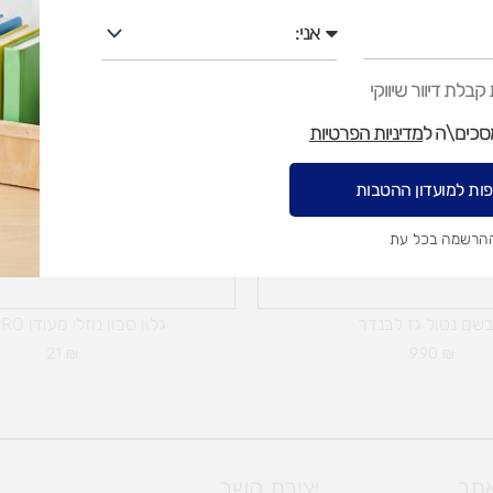
אני
בלת דיוור שיווקי
מסכים\ה ל
מדיניות הפרטיות
ות למועדון ההטבות
ההרשמה בכל עת
שם נטול גז לבנדר
גלון סבון נוזלי מעודן 200PRO
21
₪
9.90
₪
אתר
יצירת קשר