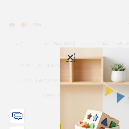
ת משלוח למוצרי
מדיניות משלוחים
תקנון
גי נפח ​
והחזרות
משלוח עם שליח עד הבית תוך 7 ימי עסקים (בקנייה עד 450 ש"ח ) – 29.90
משלוח חינם עם שליח עד הבית תוך 7 ימי עסקים (בקנייה מעל 450 ש"ח ) – 0
ת נחמיה – (מחסן לוגי`) דרך
הכלנית 81 – 0 ש"ח