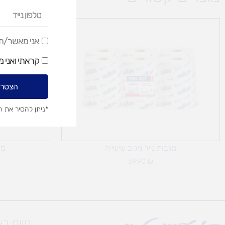
טלפון
נייד
אני
אני מאשר/ת ק
מאשר/ת
קראתי ואני 
קבלת
דיוור
הצטרפ
שיווקי
*ניתן להסיר את 
מגבות נייר ניגוב שישייה
מב
59.90
₪
ניווט ב