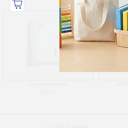
מתקן למגבות צץ רץ
89.90
₪
השארו מעודכנים