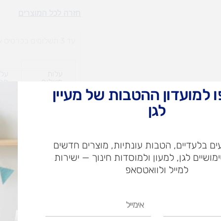
גלון
חזרה לכל המוצרים
נוזל
כלים
עד 3 תשלומים בכרטיס אשראי
106PRO
18%
עלות
עלו
משלוח​
חרי
 למועדון ההטבות של מעיין
לגן
ש"ח
ם בלעדיים, הטבות עונתיות, מוצרים חדשים
ש"ח
ימושיים לגן, למעון ולמוסדות חינוך — ישירות
איסוף עצמי בי
למייל ולוואטסאפ
אימייל