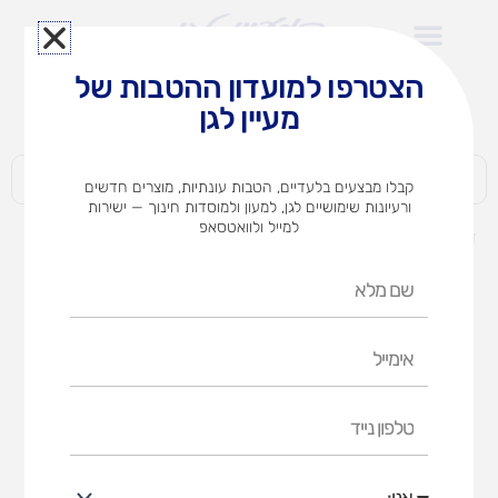
ילוג
תוכן
הצטרפו למועדון ההטבות של
לצוותי הוראה במוסדות חינוך וגני ילדים​
מעיין לגן
חברות | ארגונים | עסקים | פרטיים
קבלו מבצעים בלעדיים, הטבות עונתיות, מוצרים חדשים
ורעיונות שימושיים לגן, למעון ולמוסדות חינוך — ישירות
למייל ולוואטסאפ
דף הבית
מוצרים
דבק ג'ל SCOTCH בשפורפרת
שם
מלא
אימייל
טלפון
נייד
אני