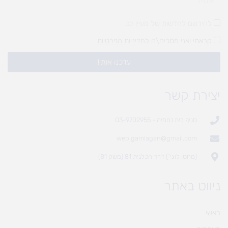
להירשם לחדשות של מעיין לגן
קראתי ואני מסכים\ה ל
מדיניות הפרטיות
עדכנו אותי!
יצירת קשר
סניף בית נחמיה - 03-9702955
web.gamlagan@gmail.com
(מחסן לוגי`) דרך הכלנית 81 (משק 81)
ניווט באתר
ראשי