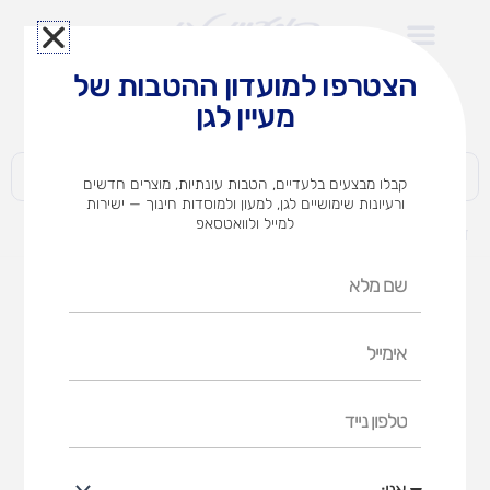
ילוג
תוכן
הצטרפו למועדון ההטבות של
לצוותי הוראה במוסדות חינוך וגני ילדים​
מעיין לגן
חברות | ארגונים | עסקים | פרטיים
קבלו מבצעים בלעדיים, הטבות עונתיות, מוצרים חדשים
ורעיונות שימושיים לגן, למעון ולמוסדות חינוך — ישירות
למייל ולוואטסאפ
דף הבית
מוצרים
דבק סטיק 22 גר'
שם
מלא
אימייל
טלפון
נייד
אני