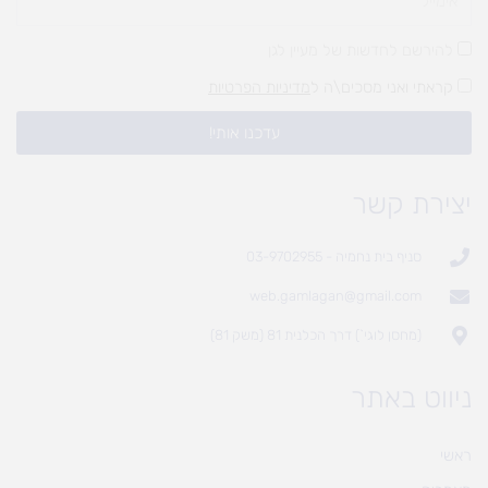
להירשם לחדשות של מעיין לגן
קראתי ואני מסכים\ה ל
מדיניות הפרטיות
עדכנו אותי!
יצירת קשר
סניף בית נחמיה - 03-9702955
web.gamlagan@gmail.com
(מחסן לוגי`) דרך הכלנית 81 (משק 81)
ניווט באתר
ראשי