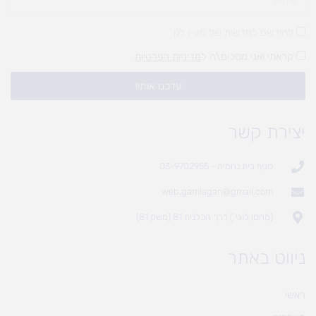
להירשם לחדשות של מעיין לגן
קראתי ואני מסכים\ה ל
מדיניות הפרטיות
עדכנו אותי!
יצירת קשר
סניף בית נחמיה - 03-9702955
web.gamlagan@gmail.com
(מחסן לוגי`) דרך הכלנית 81 (משק 81)
ניווט באתר
ראשי