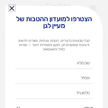
ילוג
תוכן
הצטרפו למועדון ההטבות של
לצוותי הוראה במוסדות חינוך וגני ילדים​
מעיין לגן
חברות | ארגונים | עסקים | פרטיים
קבלו מבצעים בלעדיים, הטבות עונתיות, מוצרים חדשים
ורעיונות שימושיים לגן, למעון ולמוסדות חינוך — ישירות
למייל ולוואטסאפ
דף הבית
מוצרים
דבק פלסטי 500 גר'
שם
מלא
אימייל
טלפון
נייד
אני