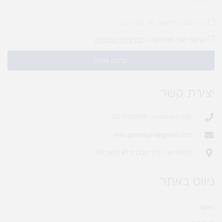
להירשם לחדשות של מעיין לגן
קראתי ואני מסכים\ה ל
מדיניות הפרטיות
עדכנו אותי!
יצירת קשר
סניף בית נחמיה - 03-9702955
web.gamlagan@gmail.com
(מחסן לוגי`) דרך הכלנית 81 (משק 81)
ניווט באתר
ראשי