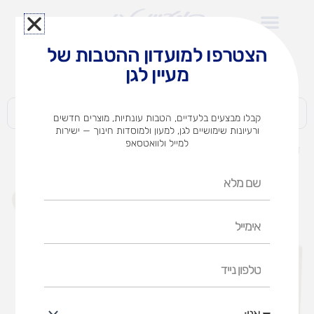
ילוג
תוכן
הצטרפו למועדון ההטבות של
לצוותי הוראה במוסדות חינוך וגני ילדים​
מעיין לגן
חברות | ארגונים | עסקים | פרטיים
קבלו מבצעים בלעדיים, הטבות עונתיות, מוצרים חדשים
ורעיונות שימושיים לגן, למעון ולמוסדות חינוך — ישירות
למייל ולוואטסאפ
דף הבית
מוצרים
דגמים בחרוזים-שלב ב'
שם
מלא
אימייל
טלפון
נייד
אני