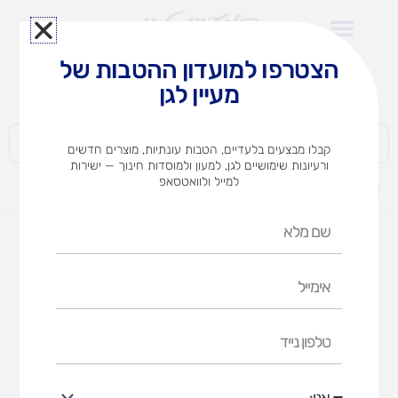
ילוג
תוכן
הצטרפו למועדון ההטבות של
לצוותי הוראה במוסדות חינוך וגני ילדים​
מעיין לגן
חברות | ארגונים | עסקים | פרטיים
קבלו מבצעים בלעדיים, הטבות עונתיות, מוצרים חדשים
ורעיונות שימושיים לגן, למעון ולמוסדות חינוך — ישירות
למייל ולוואטסאפ
דף הבית
מוצרים
דג נדנדה
שם
מלא
אימייל
טלפון
נייד
אני