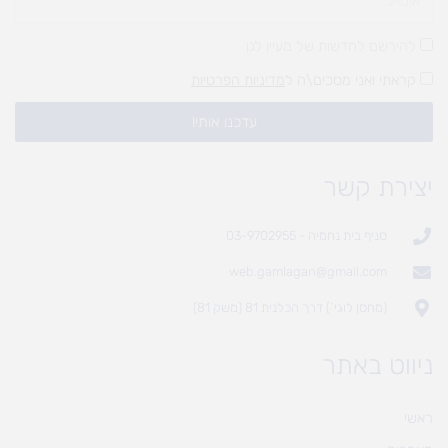
להירשם לחדשות של מעיין לגן
קראתי ואני מסכים\ה ל
מדיניות הפרטיות
עדכנו אותי!
יצירת קשר
סניף בית נחמיה - 03-9702955
web.gamlagan@gmail.com
(מחסן לוגי`) דרך הכלנית 81 (משק 81)
ניווט באתר
ראשי