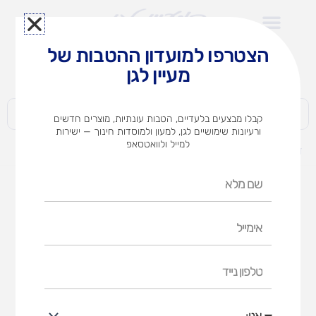
ילוג
תוכן
הצטרפו למועדון ההטבות של
לצוותי הוראה במוסדות חינוך וגני ילדים​
מעיין לגן
חברות | ארגונים | עסקים | פרטיים
קבלו מבצעים בלעדיים, הטבות עונתיות, מוצרים חדשים
ורעיונות שימושיים לגן, למעון ולמוסדות חינוך — ישירות
למייל ולוואטסאפ
דף הבית
מוצרים
דומינו ערכה בסיסית 250
שם
מלא
אימייל
טלפון
נייד
אני