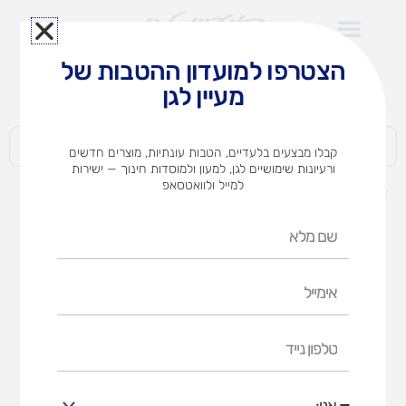
ילוג
תוכן
הצטרפו למועדון ההטבות של
לצוותי הוראה במוסדות חינוך וגני ילדים​
מעיין לגן
חברות | ארגונים | עסקים | פרטיים
קבלו מבצעים בלעדיים, הטבות עונתיות, מוצרים חדשים
ורעיונות שימושיים לגן, למעון ולמוסדות חינוך — ישירות
למייל ולוואטסאפ
דף הבית
מוצרים
דומינו פרפרים
שם
מלא
אימייל
טלפון
נייד
אני