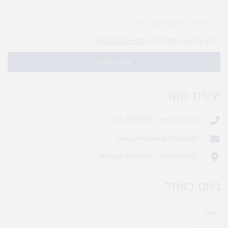
להירשם לחדשות של מעיין לגן
קראתי ואני מסכים\ה ל
מדיניות הפרטיות
עדכנו אותי!
יצירת קשר
סניף בית נחמיה - 03-9702955
web.gamlagan@gmail.com
(מחסן לוגי`) דרך הכלנית 81 (משק 81)
ניווט באתר
ראשי