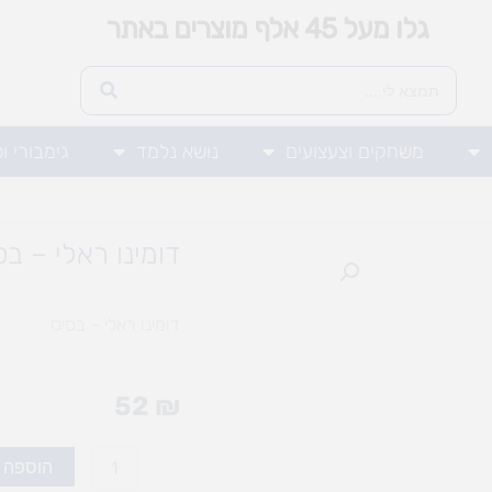
גלו מעל 45 אלף מוצרים באתר
משחקים וצעצועים
נושא נלמד
גימבורי ו
דומינו ראלי – בס
דומינו ראלי – בסיס
52
₪
כמות
הוספה 
של