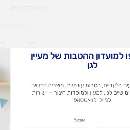
דומינו
חזרה לכל המוצרים
ראלי
-
עד 3 תשלומים בכרטיס אשראי
בסיס
עלות
עלו
משלוח​
חרי
 למועדון ההטבות של מעיין
לגן
ש"ח
ם בלעדיים, הטבות עונתיות, מוצרים חדשים
ש"ח
ימושיים לגן, למעון ולמוסדות חינוך — ישירות
איסוף עצמי בי
למייל ולוואטסאפ
אימייל