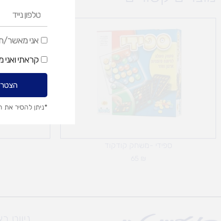
טלפון
נייד
אני
אני מאשר/ת ק
מאשר/ת
קראתי ואני 
קבלת
דיוור
הצטרפ
שיווקי
*ניתן להסיר את 
ספידי -משחק קודקוד
65
₪
ניווט ב