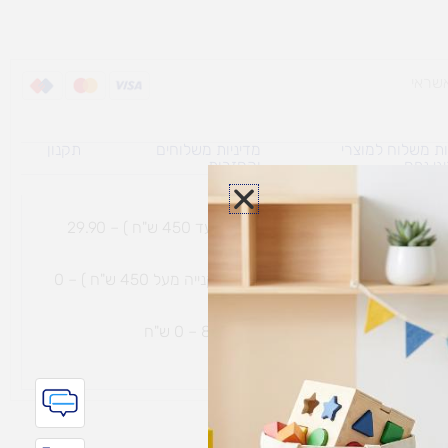
ת משלוח למוצרי
מדיניות משלוחים
תקנון
גי נפח ​
והחזרות
משלוח עם שליח עד הבית תוך 7 ימי עסקים (בקנייה עד 450 ש"ח ) – 29.90
משלוח חינם עם שליח עד הבית תוך 7 ימי עסקים (בקנייה מעל 450 ש"ח ) – 0
ת נחמיה – (מחסן לוגי`) דרך
הכלנית 81 – 0 ש"ח