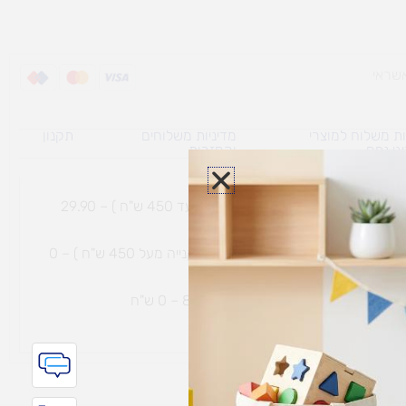
ת משלוח למוצרי
מדיניות משלוחים
תקנון
גי נפח ​
והחזרות
משלוח עם שליח עד הבית תוך 7 ימי עסקים (בקנייה עד 450 ש"ח ) – 29.90
משלוח חינם עם שליח עד הבית תוך 7 ימי עסקים (בקנייה מעל 450 ש"ח ) – 0
ת נחמיה – (מחסן לוגי`) דרך
הכלנית 81 – 0 ש"ח