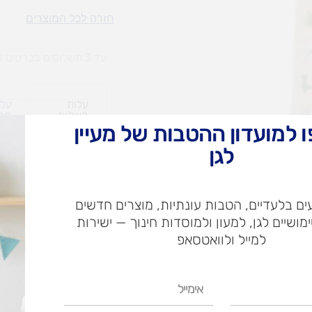
דמויות
חזרה לכל המוצרים
-
צעצוע
עד 3 תשלומים בכרטיס אשראי
לוגי
פאזל
עלות
עלו
משלוח​
חרי
 למועדון ההטבות של מעיין
לגן
ש"ח
ם בלעדיים, הטבות עונתיות, מוצרים חדשים
ש"ח
ימושיים לגן, למעון ולמוסדות חינוך — ישירות
איסוף עצמי בי
למייל ולוואטסאפ
אימייל