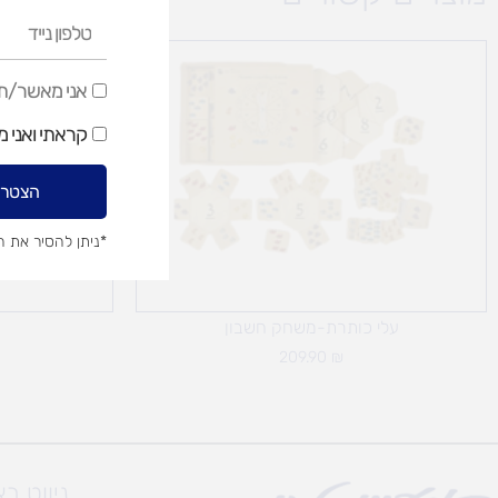
טלפון
נייד
אני
אני מאשר/ת ק
מאשר/ת
קראתי ואני 
קבלת
דיוור
הצטרפ
שיווקי
*ניתן להסיר את 
עלי כותרת-משחק חשבון
209.90
₪
ניווט ב