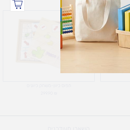
תפוס כיוון-משחק כיוונים
299.90
₪
השארו מעודכנים