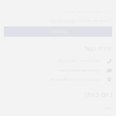
להירשם לחדשות של מעיין לגן
קראתי ואני מסכים\ה ל
מדיניות הפרטיות
עדכנו אותי!
יצירת קשר
סניף בית נחמיה - 03-9702955
web.gamlagan@gmail.com
(מחסן לוגי`) דרך הכלנית 81 (משק 81)
ניווט באתר
ראשי