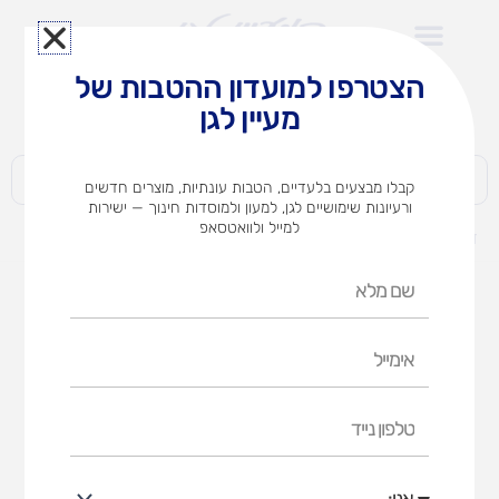
ילוג
תוכן
הצטרפו למועדון ההטבות של
לצוותי הוראה במוסדות חינוך וגני ילדים​
מעיין לגן
חברות | ארגונים | עסקים | פרטיים
קבלו מבצעים בלעדיים, הטבות עונתיות, מוצרים חדשים
ורעיונות שימושיים לגן, למעון ולמוסדות חינוך — ישירות
למייל ולוואטסאפ
דף הבית
מוצרים
דפדפת שורה
שם
מלא
אימייל
טלפון
נייד
אני