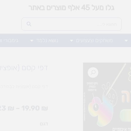
גלו מעל 45 אלף מוצרים באתר
משחקים וצעצועים
נושא נלמד
גימבורי ו
דפי קסם (אופציו
דפי קסם (אופציות לבחירה)
23
₪
–
19.90
₪
כמות
דגם
של