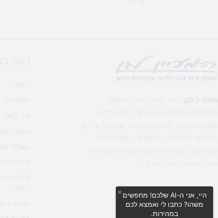
30
₪
ניווט ב
ראשי
המעיין לגן
הינה מהחברות הותיקות
מאמרים
והמובילות בתחום שיווק הציוד לגני ילדים
צור קשר
ומוסדות חינוך , לחברה מבחר ענק של עזרים
תקנון האת
, ערכות המחשה , פלקטים , חומרי יצירה
שאלות ותש
ומשחקים , כמו גם ריהוט פנים וחוץ ומתקני
מדיניות פר
חצר המיועדים לגיל הרך .
מדיניות ה
כספי
היי, אני ה-AI שלכם! מחפשים
הצהרת נגי
משהו? כתבו לי ואמצא לכם
במהירות.