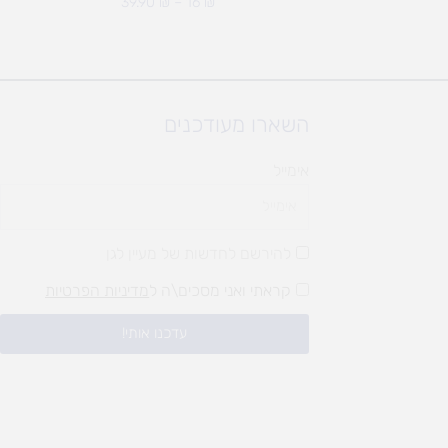
39.90
₪
–
16
₪
השארו מעודכנים
אימייל
להירשם לחדשות של מעיין לגן
קראתי ואני מסכים\ה ל
מדיניות הפרטיות
עדכנו אותי!