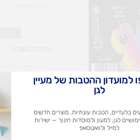
דפי
קסם
(אופציות
לבחירה)
הוספה 
חזרה לכל המוצרים
עד 3 תשלומים בכרטיס אשראי
 למועדון ההטבות של מעיין
עלות
עלו
לגן
משלוח​
חרי
ם בלעדיים, הטבות עונתיות, מוצרים חדשים
ימושיים לגן, למעון ולמוסדות חינוך — ישירות
ש"ח
למייל ולוואטסאפ
ש"ח