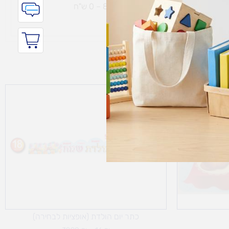
ת נחמיה – (מחסן לוגי`) דרך
הכלנית 81 – 0 ש"ח
טווח
מחירים:
עד
כתר יום הולדת (אופציות לבחירה)