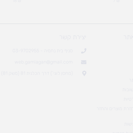
16
₪
7
₪
אתר
יצירת קשר
סניף בית נחמיה - 03-9702955
web.gamlagan@gmail.com
(מחסן לוגי`) דרך הכלנית 81 (משק 81)
ר
ובות
טיות
חזרת מוצרים והחזר
שות