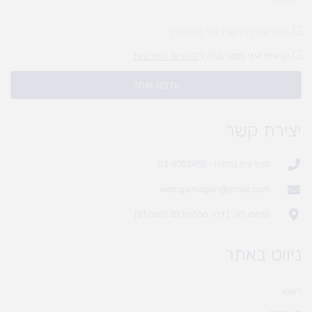
להירשם לחדשות של מעיין לגן
קראתי ואני מסכים\ה ל
מדיניות הפרטיות
עדכנו אותי!
יצירת קשר
סניף בית נחמיה - 03-9702955
web.gamlagan@gmail.com
(מחסן לוגי`) דרך הכלנית 81 (משק 81)
ניווט באתר
ראשי