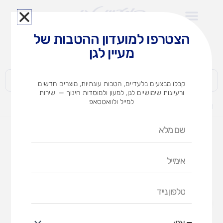
ילוג
תוכן
הצטרפו למועדון ההטבות של
לצוותי הוראה במוסדות חינוך וגני ילדים​
מעיין לגן
חברות | ארגונים | עסקים | פרטיים
קבלו מבצעים בלעדיים, הטבות עונתיות, מוצרים חדשים
ורעיונות שימושיים לגן, למעון ולמוסדות חינוך — ישירות
למייל ולוואטסאפ
דף הבית
מוצרים
החרק החמקמק
שם
מלא
אימייל
טלפון
נייד
אני